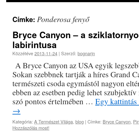
Ponderosa fenyő
Címke:
Bryce Canyon – a sziklatornyo
labirintusa
Közzétéve
2013-11-24
|
Szerző:
bognarjn
A Bryce Canyon az USA egyik legszebb
Sokan szebbnek tartják a híres Grand C
természeti csoda egymástól nagyon eltér
ebben az esetben pedig lehet szubjektív
szó pontos értelmében …
Egy kattintás
→
Kategória:
A Természet Világa
,
blog
|
Címke:
Bryce Canyon
,
Pi
Hozzászólás most!