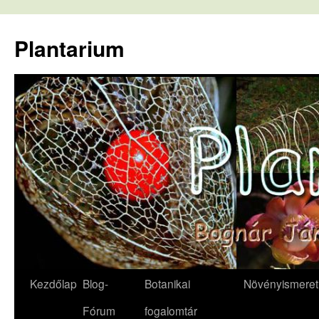
Kilépés
a
Plantarium
tartalomba
Kezdőlap
Blog-
Botanikai
Növényismeret
Fórum
fogalomtár