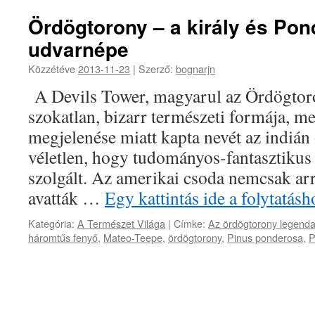
Ördögtorony – a király és Po
udvarnépe
Közzétéve
2013-11-23
|
Szerző:
bognarjn
A Devils Tower, magyarul az Ördögtoro
szokatlan, bizarr természeti formája, m
megjelenése miatt kapta nevét az indián
véletlen, hogy tudományos-fantasztikus 
szolgált. Az amerikai csoda nemcsak arr
avatták …
Egy kattintás ide a folytatá
Kategória:
A Természet Világa
|
Címke:
Az ördögtorony legend
háromtűs fenyő
,
Mateo-Teepe
,
ördögtorony
,
Pinus ponderosa
,
P