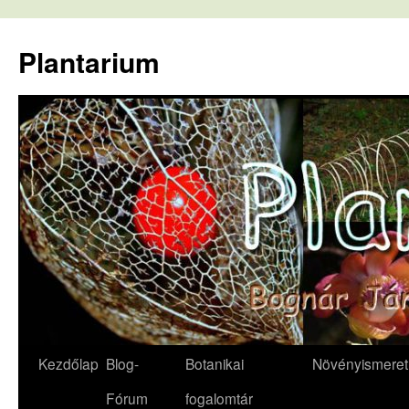
Kilépés
a
Plantarium
tartalomba
Kezdőlap
Blog-
Botanikai
Növényismeret
Fórum
fogalomtár