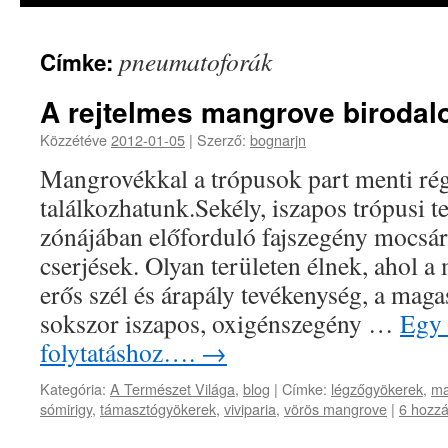
pneumatoforák
Címke:
A rejtelmes mangrove biroda
Közzétéve
2012-01-05
|
Szerző:
bognarjn
Mangrovékkal a trópusok part menti rég
találkozhatunk.Sekély, iszapos trópusi t
zónájában előforduló fajszegény mocsár
cserjések. Olyan területen élnek, ahol a
erős szél és árapály tevékenység, a maga
sokszor iszapos, oxigénszegény …
Egy 
folytatáshoz….
→
Kategória:
A Természet Világa
,
blog
|
Címke:
légzőgyökerek
,
ma
sómirigy
,
támasztógyökerek
,
viviparia
,
vörös mangrove
|
6 hozzá