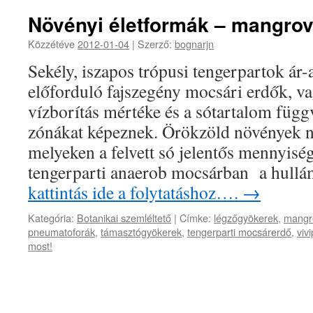
Növényi életformák – mangro
Közzétéve
2012-01-04
|
Szerző:
bognarjn
Sekély, iszapos trópusi tengerpartok ár
előforduló fajszegény mocsári erdők, vag
vízborítás mértéke és a sótartalom fü
zónákat képeznek. Örökzöld növények nag
melyeken a felvett só jelentős mennyiség
tengerparti anaerob mocsárban a hull
kattintás ide a folytatáshoz….
→
Kategória:
Botanikai szemléltető
|
Címke:
légzőgyökerek
,
mangr
pneumatoforák
,
támasztógyökerek
,
tengerparti mocsárerdő
,
viv
most!