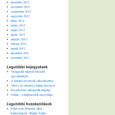
december 2012
november 2012
szeptember 2012
augusztus 2012
július 2012
június 2012
május 2012
április 2012
március 2012
február 2012
január 2012
december 2011
november 2011
Legutóbbi bejegyzések
Vastagodás típusok fásszárú
egyszikűeknél
A halofita növények sókiválasztása
Ahol a víz minden cseppje kincset ér
Összeboruló sárkányfák alagútja
Guilin – a kúpkarsztok mesevilága
Legutóbbi hozzászólások
Fehér nyár (Populus alba)
barkavirágzat - Buday Ádám