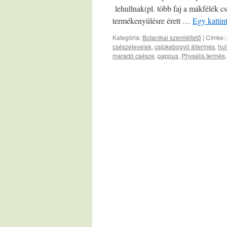
lehullnak(pl. több faj a mákfélék cs
termékenyülésre érett …
Egy kattin
Kategória:
Botanikai szemléltető
|
Címke:
csészelevelek
,
csipkebogyó áltermés
,
hul
maradó csésze
,
pappus
,
Physalis termés