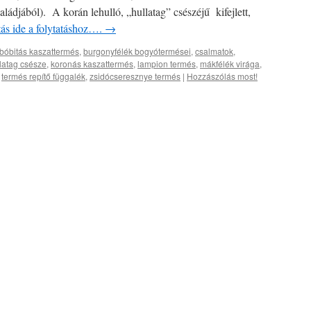
aládjából). A korán lehulló, „hullatag” csészéjű kifejlett,
tás ide a folytatáshoz….
→
bóbitás kaszattermés
,
burgonyfélék bogyótermései
,
csalmatok
,
latag csésze
,
koronás kaszattermés
,
lampion termés
,
mákfélék virága
,
,
termés repítő függalék
,
zsidócseresznye termés
|
Hozzászólás most!