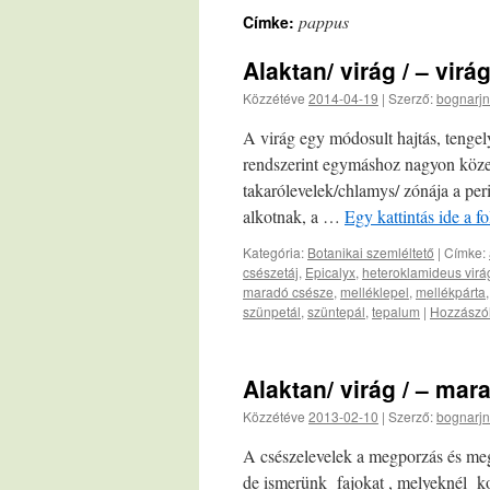
pappus
Címke:
Alaktan/ virág / – virá
Közzétéve
2014-04-19
|
Szerző:
bognarjn
A virág egy módosult hajtás, tengel
rendszerint egymáshoz nagyon közel
takarólevelek/chlamys/ zónája a per
alkotnak, a …
Egy kattintás ide a 
Kategória:
Botanikai szemléltető
|
Címke:
csészetáj
,
Epicalyx
,
heteroklamideus virá
maradó csésze
,
melléklepel
,
mellékpárta
szünpetál
,
szüntepál
,
tepalum
|
Hozzászól
Alaktan/ virág / – mar
Közzétéve
2013-02-10
|
Szerző:
bognarjn
A csészelevelek a megporzás és megt
de ismerünk fajokat , melyeknél k