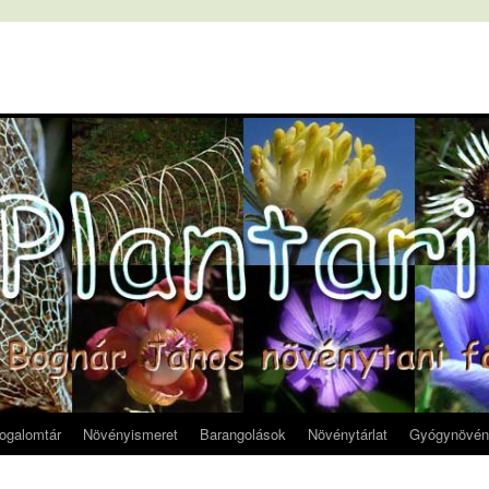
fogalomtár
Növényismeret
Barangolások
Növénytárlat
Gyógynövén