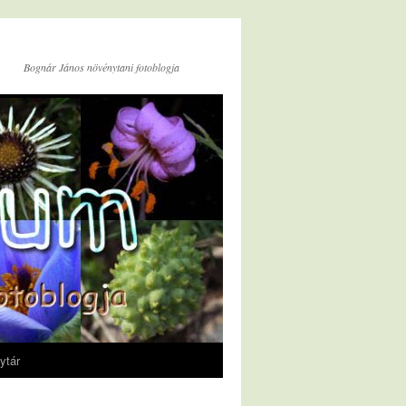
Bognár János növénytani fotoblogja
ytár