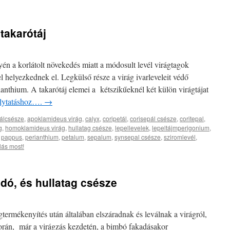
gtakarótáj
yén a korlátolt növekedés miatt a módosult levél virágtagok
 helyezkednek el. Legkülső része a virág ivarleveleit védő
ianthium. A takarótáj elemei a kétszikűeknél két külön virágtájat
folytatáshoz….
→
álcsésze
,
apoklamideus virág
,
calyx
,
coripetál
,
corisepál csésze
,
coritepal
,
g
,
homoklamideus virág
,
hullatag csésze
,
lepellevelek
,
lepeltájmperigonium
,
,
pappus
,
perianthium
,
petalum
,
sepalum
,
synsepal csésze
,
sziromlevél
,
ás most!
adó, és hullatag csésze
ermékenyítés után általában elszáradnak és leválnak a virágról,
orán, már a virágzás kezdetén, a bimbó fakadásakor