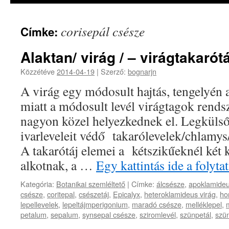
corisepál csésze
Címke:
Alaktan/ virág / – virágtakarótá
Közzétéve
2014-04-19
|
Szerző:
bognarjn
A virág egy módosult hajtás, tengelyén 
miatt a módosult levél virágtagok rend
nagyon közel helyezkednek el. Legkülső 
ivarleveleit védő takarólevelek/chlamys
A takarótáj elemei a kétszikűeknél két k
alkotnak, a …
Egy kattintás ide a foly
Kategória:
Botanikai szemléltető
|
Címke:
álcsésze
,
apoklamideu
csésze
,
coritepal
,
csészetáj
,
Epicalyx
,
heteroklamideus virág
,
ho
lepellevelek
,
lepeltájmperigonium
,
maradó csésze
,
melléklepel
,
petalum
,
sepalum
,
synsepal csésze
,
sziromlevél
,
szünpetál
,
szü