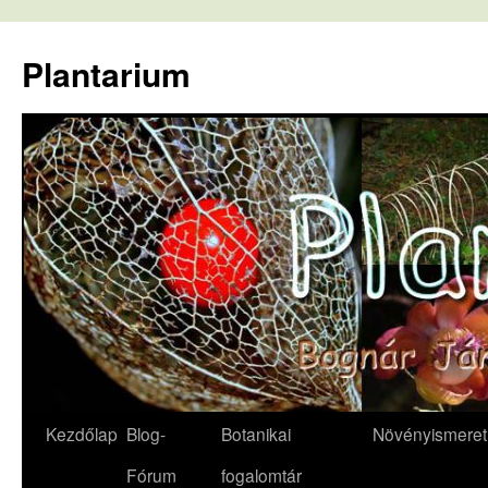
Kilépés
a
Plantarium
tartalomba
Kezdőlap
Blog-
Botanikai
Növényismeret
Fórum
fogalomtár