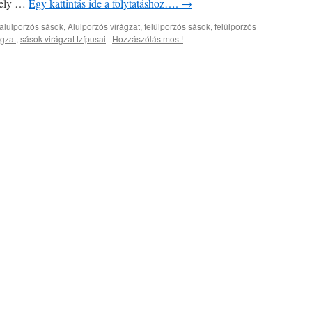
ngely …
Egy kattintás ide a folytatáshoz….
→
alulporzós sások
,
Alulporzós virágzat
,
felülporzós sások
,
felülporzós
ágzat
,
sások virágzat tzípusai
|
Hozzászólás most!