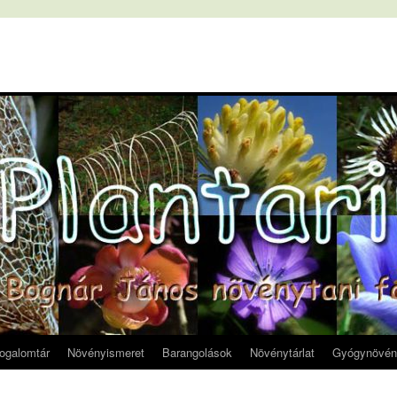
fogalomtár
Növényismeret
Barangolások
Növénytárlat
Gyógynövén