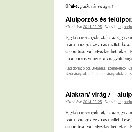
palkasás virágzat
Címke:
Alulporzós és felülpo
Közzétéve
2014-08-25
|
Szerző:
bognarjn
Egylaki növényeknél, ha az egyivar
ivarú virágok egymás mellett kever
csoportosulva helyezkedhetnek el. 
ha a porzós virágok a virágzati te
Kategória:
blog
,
Botanikai szemléltető
|
C
füzérvirágzat
,
felülporzós virágzatok
,
palk
Alaktan/ virág / – alu
Közzétéve
2014-08-25
|
Szerző:
bognarjn
Egylaki növényeknél, ha az egyivar
ivarú virágok egymás mellett kever
csoportosulva helyezkedhetnek el. 