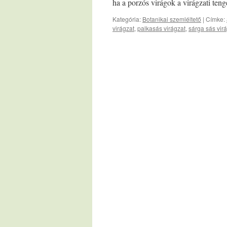
ha a porzós virágok a virágzati te
Kategória:
Botanikai szemléltető
|
Címke:
virágzat
,
palkasás virágzat
,
sárga sás vir