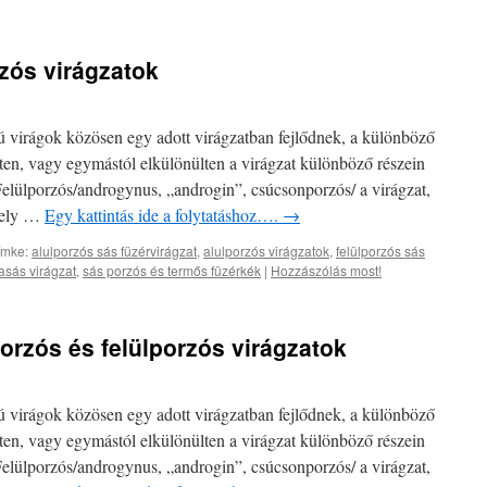
rzós virágzatok
ú virágok közösen egy adott virágzatban fejlődnek, a különböző
ten, vagy egymástól elkülönülten a virágzat különböző részein
Felülporzós/androgynus, „androgin”, csúcsonporzós/ a virágzat,
ngely …
Egy kattintás ide a folytatáshoz….
→
ímke:
alulporzós sás füzérvirágzat
,
alulporzós virágzatok
,
felülporzós sás
asás virágzat
,
sás porzós és termős füzérkék
|
Hozzászólás most!
lporzós és felülporzós virágzatok
ú virágok közösen egy adott virágzatban fejlődnek, a különböző
ten, vagy egymástól elkülönülten a virágzat különböző részein
Felülporzós/androgynus, „androgin”, csúcsonporzós/ a virágzat,