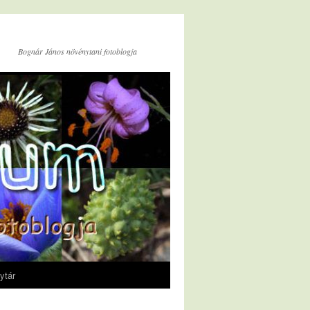
Bognár János növénytani fotoblogja
ytár