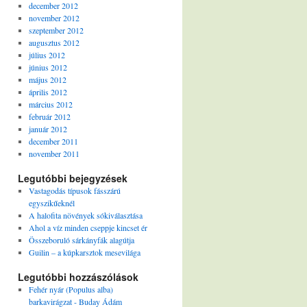
december 2012
november 2012
szeptember 2012
augusztus 2012
július 2012
június 2012
május 2012
április 2012
március 2012
február 2012
január 2012
december 2011
november 2011
Legutóbbi bejegyzések
Vastagodás típusok fásszárú
egyszikűeknél
A halofita növények sókiválasztása
Ahol a víz minden cseppje kincset ér
Összeboruló sárkányfák alagútja
Guilin – a kúpkarsztok mesevilága
Legutóbbi hozzászólások
Fehér nyár (Populus alba)
barkavirágzat - Buday Ádám