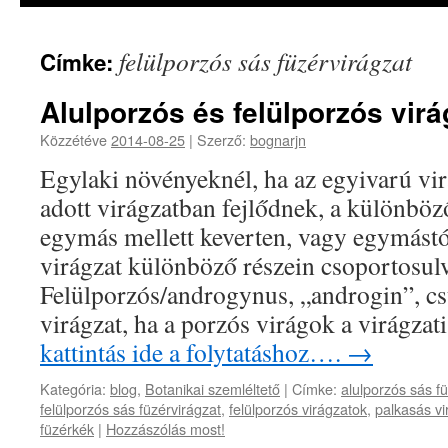
felülporzós sás füzérvirágzat
Címke:
Alulporzós és felülporzós vir
Közzétéve
2014-08-25
|
Szerző:
bognarjn
Egylaki növényeknél, ha az egyivarú vi
adott virágzatban fejlődnek, a különbö
egymás mellett keverten, vagy egymástó
virágzat különböző részein csoportosulv
Felülporzós/androgynus, „androgin”, c
virágzat, ha a porzós virágok a virágza
kattintás ide a folytatáshoz….
→
Kategória:
blog
,
Botanikai szemléltető
|
Címke:
alulporzós sás f
felülporzós sás füzérvirágzat
,
felülporzós virágzatok
,
palkasás vi
füzérkék
|
Hozzászólás most!