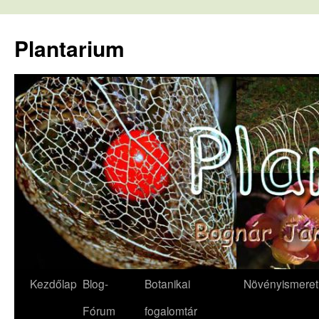
Kilépés
a
Plantarium
tartalomba
Kezdőlap
Blog-
Botanikai
Növényismeret
Fórum
fogalomtár