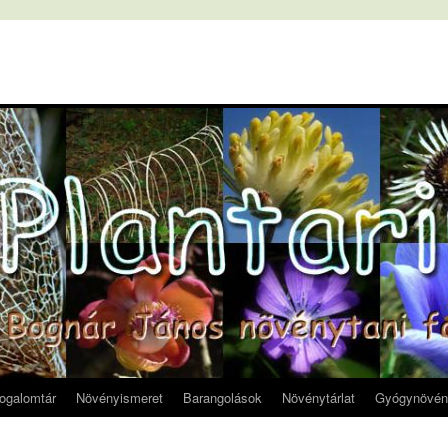
fogalomtár
Növényismeret
Barangolások
Növénytárlat
Gyógynövén