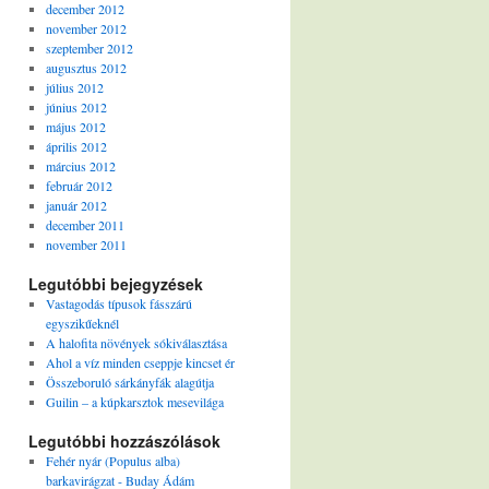
december 2012
november 2012
szeptember 2012
augusztus 2012
július 2012
június 2012
május 2012
április 2012
március 2012
február 2012
január 2012
december 2011
november 2011
Legutóbbi bejegyzések
Vastagodás típusok fásszárú
egyszikűeknél
A halofita növények sókiválasztása
Ahol a víz minden cseppje kincset ér
Összeboruló sárkányfák alagútja
Guilin – a kúpkarsztok mesevilága
Legutóbbi hozzászólások
Fehér nyár (Populus alba)
barkavirágzat - Buday Ádám