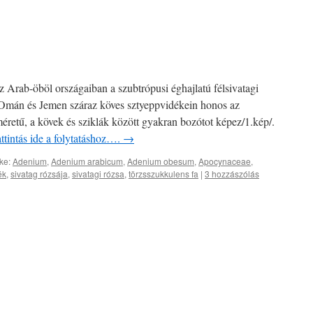
z Arab-öböl országaiban a szubtrópusi éghajlatú félsivatagi
 Omán és Jemen száraz köves sztyeppvidékein honos az
éretű, a kövek és sziklák között gyakran bozótot képez/1.kép/.
ttintás ide a folytatáshoz….
→
ke:
Adenium
,
Adenium arabicum
,
Adenium obesum
,
Apocynaceae
,
ék
,
sivatag rózsája
,
sivatagi rózsa
,
törzsszukkulens fa
|
3 hozzászólás