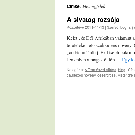
Meténgfélék
Címke:
A sivatag rózsája
Közzétéve
2011-11-13
|
Szerző:
bognarjn
Kelet-, és Dél-Afrikában valamint a
területeken élő szukkulens növény.
„arabicum” alfaj. Ez kisebb bokor m
Jemenben a magasföldön …
Egy ka
Kategória:
A Természet Világa
,
blog
|
Cím
caudexes növény
,
desert rose
,
Meténgfél