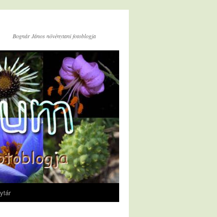
Bognár János növénytani fotoblogja
ytár