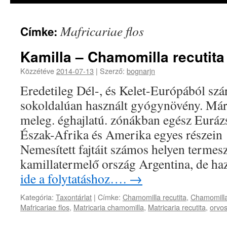
Mafricariae flos
Címke:
Kamilla – Chamomilla recutita
Közzétéve
2014-07-13
|
Szerző:
bognarjn
Eredetileg Dél-, és Kelet-Európából szá
sokoldalúan használt gyógynövény. Mára
meleg. éghajlatú. zónákban egész Euráz
Észak-Afrika és Amerika egyes részein 
Nemesített fajtáit számos helyen termes
kamillatermelő ország Argentina, de 
ide a folytatáshoz….
→
Kategória:
Taxontárlat
|
Címke:
Chamomilla recutita
,
Chamomill
Mafricariae flos
,
Matricaria chamomilla
,
Matricaria recutita
,
orvos