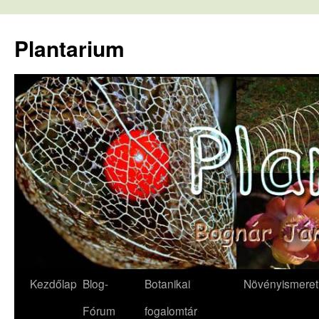
Kilépés
a
Plantarium
tartalomba
Kezdőlap
Blog-
Botanikai
Növényismeret
Fórum
fogalomtár