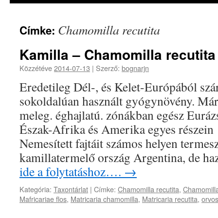
Chamomilla recutita
Címke:
Kamilla – Chamomilla recutita
Közzétéve
2014-07-13
|
Szerző:
bognarjn
Eredetileg Dél-, és Kelet-Európából szá
sokoldalúan használt gyógynövény. Mára
meleg. éghajlatú. zónákban egész Euráz
Észak-Afrika és Amerika egyes részein 
Nemesített fajtáit számos helyen termes
kamillatermelő ország Argentina, de 
ide a folytatáshoz….
→
Kategória:
Taxontárlat
|
Címke:
Chamomilla recutita
,
Chamomill
Mafricariae flos
,
Matricaria chamomilla
,
Matricaria recutita
,
orvos