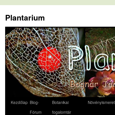
Kilépés
a
Plantarium
tartalomba
Kezdőlap
Blog-
Botanikai
Növényismeret
Fórum
fogalomtár