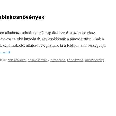
 ablakosnövények
 alkalmazkodnak az erős napsütéshez és a szárazsághoz.
homokos talajba húzódnak, így csökkentik a párologtatást. Csak a
ncseként működő, átlátszó réteg látszik ki a földből, ami összegyűjti
oz….
→
ímke:
ablakos levél
,
ablakosnövény
,
Aizoaceae
,
Fenestraria
,
kavicsnövény
,