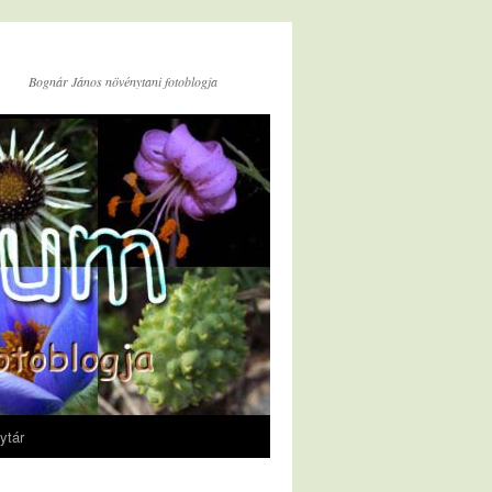
Bognár János növénytani fotoblogja
ytár