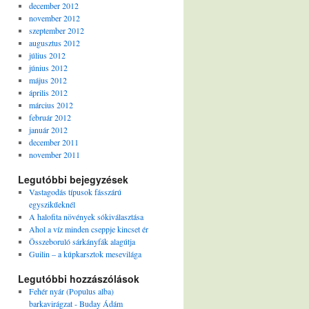
december 2012
november 2012
szeptember 2012
augusztus 2012
július 2012
június 2012
május 2012
április 2012
március 2012
február 2012
január 2012
december 2011
november 2011
Legutóbbi bejegyzések
Vastagodás típusok fásszárú
egyszikűeknél
A halofita növények sókiválasztása
Ahol a víz minden cseppje kincset ér
Összeboruló sárkányfák alagútja
Guilin – a kúpkarsztok mesevilága
Legutóbbi hozzászólások
Fehér nyár (Populus alba)
barkavirágzat - Buday Ádám