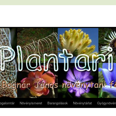
fogalomtár
Növényismeret
Barangolások
Növénytárlat
Gyógynövén