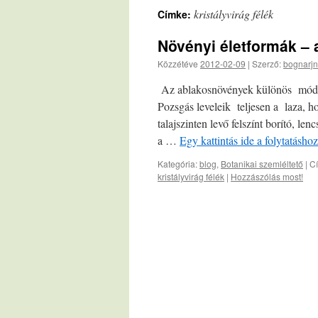
kristályvirág félék
Címke:
Növényi életformák –
Közzétéve
2012-02-09
|
Szerző:
bognarjn
Az ablakosnövények különös módon
Pozsgás leveleik teljesen a laza, 
talajszinten levő felszínt borító, le
a …
Egy kattintás ide a folytatásh
Kategória:
blog
,
Botanikai szemléltető
|
C
kristályvirág félék
|
Hozzászólás most!