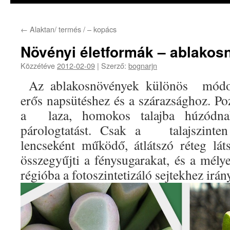
←
Alaktan/ termés / – kopács
Növényi életformák – ablako
Közzétéve
2012-02-09
|
Szerző:
bognarjn
Az ablakosnövények különös módo
erős napsütéshez és a szárazsághoz. Po
a laza, homokos talajba húzódna
párologtatást. Csak a talajszinten 
lencseként működő, átlátszó réteg lát
összegyűjti a fénysugarakat, és a mél
régióba a fotoszintetizáló sejtekhez irány