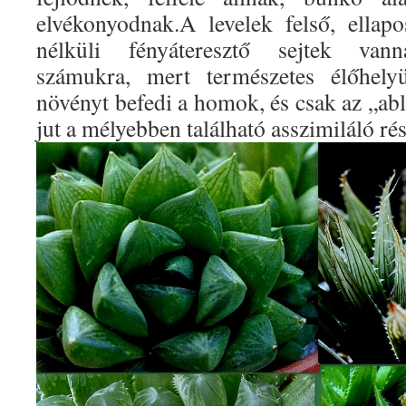
elvékonyodnak.A levelek felső, ellapo
nélküli fényáteresztő sejtek vann
számukra, mert természetes élőhely
növényt befedi a homok, és csak az „abl
jut a mélyebben található asszimiláló ré