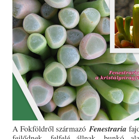
Fenestraria
A Fokföldről származó
faj
fejlődnek, felfelé állnak, bunkó al