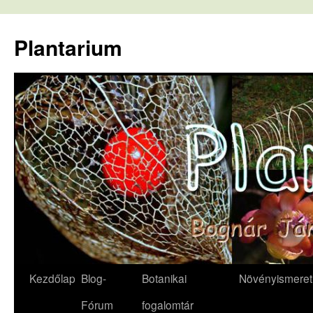
Kilépés
a
Plantarium
tartalomba
Kezdőlap
Blog-
Botanikai
Növényismeret
Fórum
fogalomtár