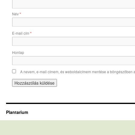
Név
*
E-mail cím
*
Honlap
A nevem, e-mail címem, és weboldalcímem mentése a böngészőben 
Plantarium