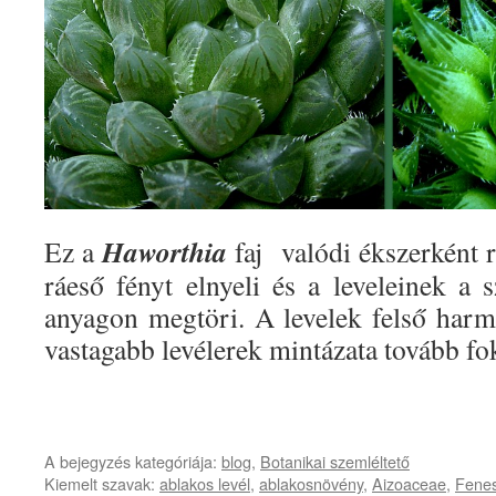
Haworthia
Ez a
faj valódi ékszerként r
ráeső fényt elnyeli és a leveleinek a 
anyagon megtöri. A levelek felső harm
vastagabb levélerek mintázata tovább fok
A bejegyzés kategóriája:
blog
,
Botanikai szemléltető
Kiemelt szavak:
ablakos levél
,
ablakosnövény
,
Aizoaceae
,
Fenes