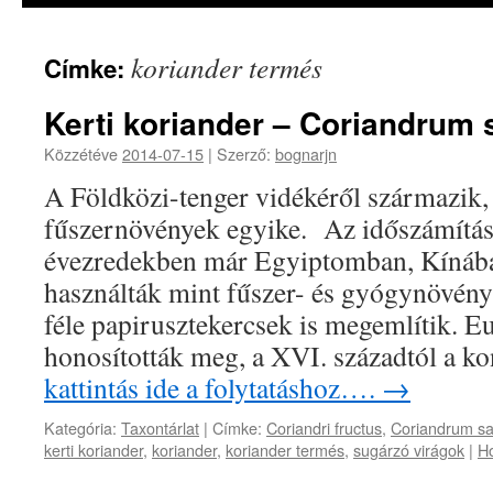
koriander termés
Címke:
Kerti koriander – Coriandrum 
Közzétéve
2014-07-15
|
Szerző:
bognarjn
A Földközi-tenger vidékéről származik, 
fűszernövények egyike. Az időszámítás
évezredekben már Egyiptomban, Kínába
használták mint fűszer- és gyógynövényt
féle papirusztekercsek is megemlítik. 
honosították meg, a XVI. századtól a 
kattintás ide a folytatáshoz….
→
Kategória:
Taxontárlat
|
Címke:
Coriandri fructus
,
Coriandrum sa
kerti koriander
,
koriander
,
koriander termés
,
sugárzó virágok
|
Ho