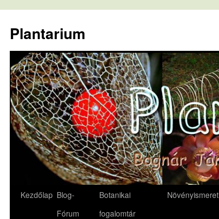
Kilépés
a
Plantarium
tartalomba
Kezdőlap
Blog-
Botanikai
Növényismeret
Fórum
fogalomtár