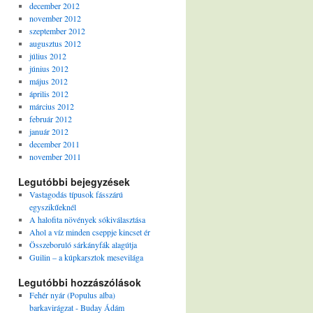
december 2012
november 2012
szeptember 2012
augusztus 2012
július 2012
június 2012
május 2012
április 2012
március 2012
február 2012
január 2012
december 2011
november 2011
Legutóbbi bejegyzések
Vastagodás típusok fásszárú
egyszikűeknél
A halofita növények sókiválasztása
Ahol a víz minden cseppje kincset ér
Összeboruló sárkányfák alagútja
Guilin – a kúpkarsztok mesevilága
Legutóbbi hozzászólások
Fehér nyár (Populus alba)
barkavirágzat - Buday Ádám