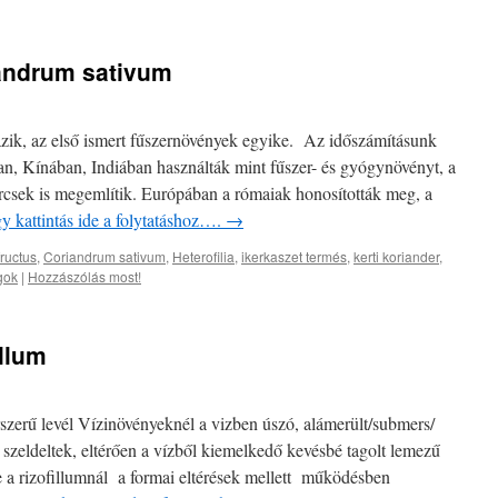
iandrum sativum
zik, az első ismert fűszernövények egyike. Az időszámításunk
n, Kínában, Indiában használták mint fűszer- és gyógynövényt, a
ercsek is megemlítik. Európában a rómaiak honosították meg, a
y kattintás ide a folytatáshoz….
→
fructus
,
Coriandrum sativum
,
Heterofilia
,
ikerkaszet termés
,
kerti koriander
,
gok
|
Hozzászólás most!
illum
szerű levél Vízinövényeknél a vizben úszó, alámerült/submers/
 szeldeltek, eltérően a vízből kiemelkedő kevésbé tagolt lemezű
ete a rizofillumnál a formai eltérések mellett működésben