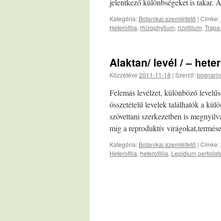
jelentkező különbségeket is takar.
Kategória:
Botanikai szemléltető
|
Címke:
Heterofilia
,
rhizophyllum
,
rizofillum
,
Trapa
Alaktan/ levél / – heter
Közzétéve
2011-11-18
|
Szerző:
bognarjn
Felemás levélzet, különböző levelű
összetételű levelek találhatók a kü
szövettani szerkezetben is megnyilvá
míg a reproduktív virágokat,termés
Kategória:
Botanikai szemléltető
|
Címke:
Heterofilia
,
heterofillia
,
Lepidium perfolia