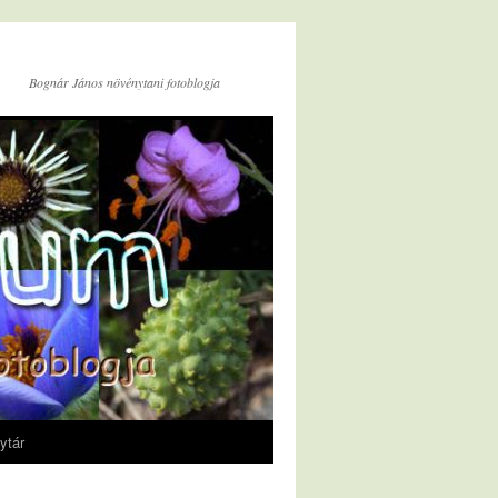
Bognár János növénytani fotoblogja
ytár