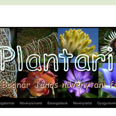
fogalomtár
Növényismeret
Barangolások
Növénytárlat
Gyógynövén