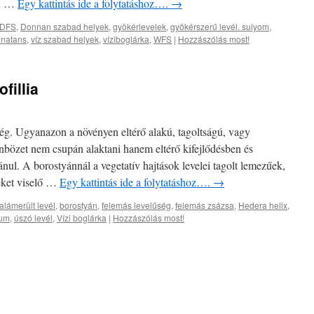
 A …
Egy kattintás ide a folytatáshoz….
→
DFS
,
Donnan szabad helyek
,
gyökérlevelek
,
gyökérszerű levél. sulyom
,
 natans
,
víz szabad helyek
,
víziboglárka
,
WFS
|
Hozzászólás most!
ofillia
ség. Ugyanazon a növényen eltérő alakú, tagoltságú, vagy
lönbözet nem csupán alaktani hanem eltérő kifejlődésben és
nul. A borostyánnál a vegetatív hajtások levelei tagolt lemezűek,
eket viselő …
Egy kattintás ide a folytatáshoz….
→
alámerült levél
,
borostyán
,
felemás levelűség
,
felemás zsázsa
,
Hedera helix
,
tum
,
úszó levél
,
Vízi boglárka
|
Hozzászólás most!