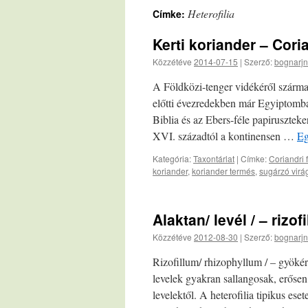
Heterofilia
Címke:
Kerti koriander – Cor
Közzétéve
2014-07-15
|
Szerző:
bognarjn
A Földközi-tenger vidékéről szárma
előtti évezredekben már Egyiptomba
Biblia és az Ebers-féle papirusztek
XVI. századtól a kontinensen …
Eg
Kategória:
Taxontárlat
|
Címke:
Coriandri 
koriander
,
koriander termés
,
sugárzó virá
Alaktan/ levél / – rizof
Közzétéve
2012-08-30
|
Szerző:
bognarjn
Rizofillum/ rhizophyllum / – gyökér
levelek gyakran sallangosak, erősen
levelektől. A heterofilia tipikus es