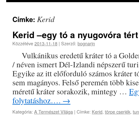
Kerid
Címke:
Kerid –egy tó a nyugovóra tért
Közzétéve
2013-11-18
|
Szerző:
bognarjn
Vulkánikus eredetű kráter tó a Golden
/ néven ismert Dél-Izlandi népszerű tur
Egyike az itt előforduló számos kráter t
sem magányos. Felső peremén több kis
méretű kráter sorakozik, mintegy …
Egy
folytatáshoz….
→
Kategória:
A Természet Világa
|
Címke:
Kerid
,
törpe cserjék
,
tu