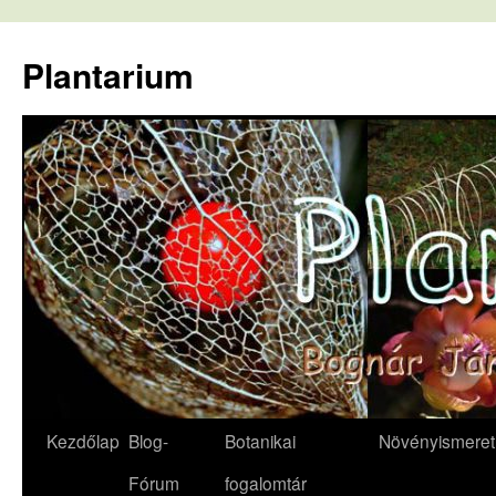
Kilépés
a
Plantarium
tartalomba
Kezdőlap
Blog-
Botanikai
Növényismeret
Fórum
fogalomtár