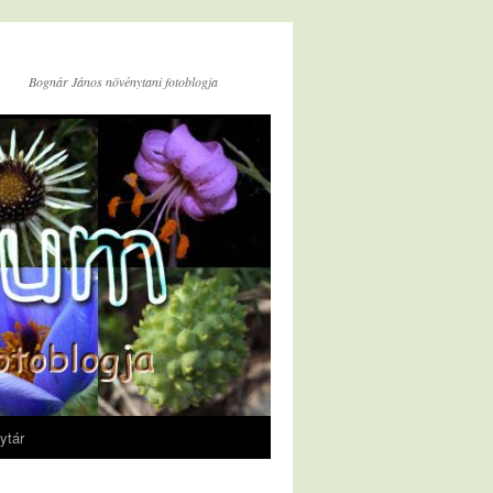
Bognár János növénytani fotoblogja
ytár