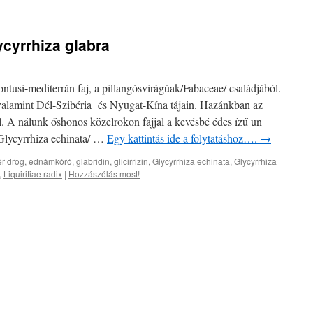
ycyrrhiza glabra
tusi-mediterrán faj, a pillangósvirágúak/Fabaceae/ családjából.
valamint Dél-Szibéria és Nyugat-Kína tájain. Hazánkban az
l. A nálunk őshonos közelrokon fajjal a kevésbé édes ízű un
Glycyrrhiza echinata/ …
Egy kattintás ide a folytatáshoz….
→
r drog
,
ednámkóró
,
glabridin
,
glicirrizin
,
Glycyrrhiza echinata
,
Glycyrrhiza
,
Liquiritiae radix
|
Hozzászólás most!