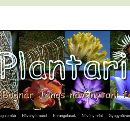
fogalomtár
Növényismeret
Barangolások
Növénytárlat
Gyógynövén