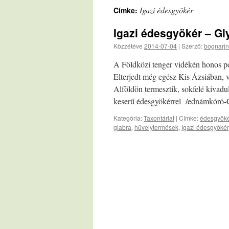
Igazi édesgyökér
Címke:
Igazi édesgyökér – Gl
Közzétéve
2014-07-04
|
Szerző:
bognarjn
A Földközi tenger vidékén honos pon
Elterjedt még egész Kis Ázsiában, 
Alföldön termesztik, sokfelé kivadu
keserű édesgyökérrel /ednámkóró-
Kategória:
Taxontárlat
|
Címke:
édesgyöké
glabra
,
hüvelytermések
,
Igazi édesgyökér