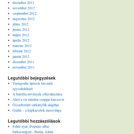
december 2012
november 2012
szeptember 2012
augusztus 2012
július 2012
június 2012
május 2012
április 2012
március 2012
február 2012
január 2012
december 2011
november 2011
Legutóbbi bejegyzések
Vastagodás típusok fásszárú
egyszikűeknél
A halofita növények sókiválasztása
Ahol a víz minden cseppje kincset ér
Összeboruló sárkányfák alagútja
Guilin – a kúpkarsztok mesevilága
Legutóbbi hozzászólások
Fehér nyár (Populus alba)
barkavirágzat - Buday Ádám