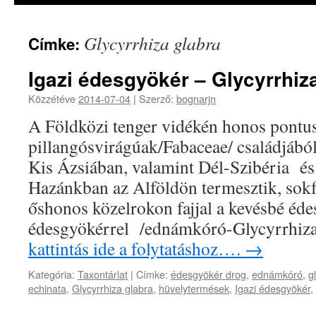
Glycyrrhiza glabra
Címke:
Igazi édesgyökér – Glycyrrhiz
Közzétéve
2014-07-04
|
Szerző:
bognarjn
A Földközi tenger vidékén honos pontusi
pillangósvirágúak/Fabaceae/ családjából
Kis Ázsiában, valamint Dél-Szibéria és
Hazánkban az Alföldön termesztik, sokf
őshonos közelrokon fajjal a kevésbé éde
édesgyökérrel /ednámkóró-Glycyrrhiz
kattintás ide a folytatáshoz….
→
Kategória:
Taxontárlat
|
Címke:
édesgyökér drog
,
ednámkóró
,
g
echinata
,
Glycyrrhiza glabra
,
hüvelytermések
,
Igazi édesgyökér
,