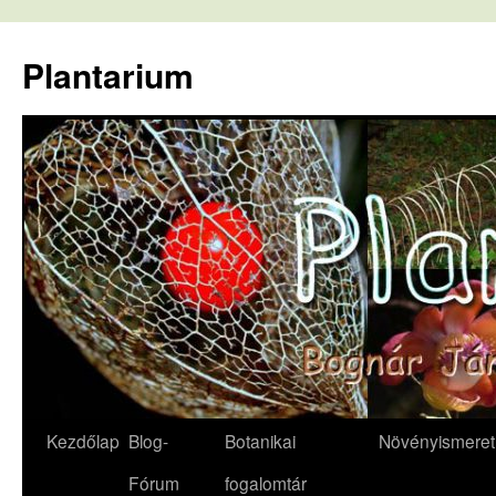
Kilépés
a
Plantarium
tartalomba
Kezdőlap
Blog-
Botanikai
Növényismeret
Fórum
fogalomtár