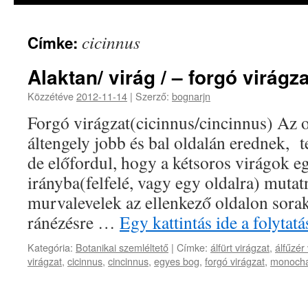
cicinnus
Címke:
Alaktan/ virág / – forgó virágza
Közzétéve
2012-11-14
|
Szerző:
bognarjn
Forgó virágzat(cicinnus/cincinnus) Az o
áltengely jobb és bal oldalán erednek, t
de előfordul, hogy a kétsoros virágok e
irányba(felfelé, vagy egy oldalra) mutat
murvalevelek az ellenkező oldalon sorak
ránézésre …
Egy kattintás ide a folyta
Kategória:
Botanikai szemléltető
|
Címke:
álfürt virágzat
,
álfűzér
virágzat
,
cicinnus
,
cincinnus
,
egyes bog
,
forgó virágzat
,
monoch