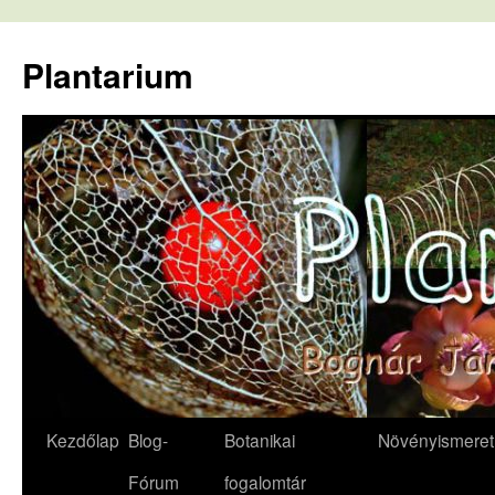
Kilépés
a
Plantarium
tartalomba
Kezdőlap
Blog-
Botanikai
Növényismeret
Fórum
fogalomtár