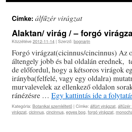
álfűzér virágzat
Címke:
Alaktan/ virág / – forgó virágza
Közzétéve
2012-11-14
|
Szerző:
bognarjn
Forgó virágzat(cicinnus/cincinnus) Az o
áltengely jobb és bal oldalán erednek, t
de előfordul, hogy a kétsoros virágok e
irányba(felfelé, vagy egy oldalra) mutat
murvalevelek az ellenkező oldalon sorak
ránézésre …
Egy kattintás ide a folyta
Kategória:
Botanikai szemléltető
|
Címke:
álfürt virágzat
,
álfűzér
virágzat
,
cicinnus
,
cincinnus
,
egyes bog
,
forgó virágzat
,
monoch