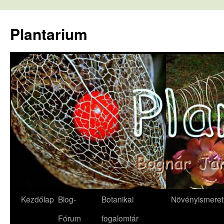
Kilépés
a
Plantarium
tartalomba
Kezdőlap
Blog-
Botanikai
Növényismeret
Fórum
fogalomtár