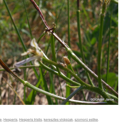
e
,
Hesperis
,
Hesperis tristis
,
keresztes virágúak
,
szomorú estike
.