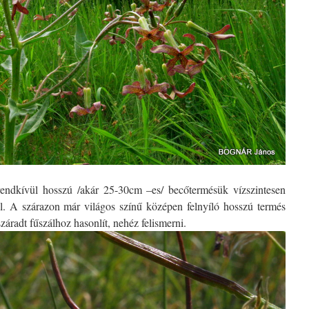
rendkívül hosszú /akár 25-30cm –es/ becőtermésük vízszintesen
l. A szárazon már világos színű középen felnyíló hosszú termés
záradt fűszálhoz hasonlít, nehéz felismerni.