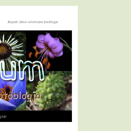
Bognár János növénytani fotoblogja
ytár