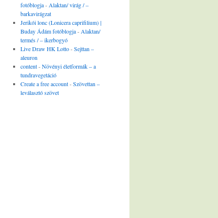
fotóblogja
-
Alaktan/ virág / –
barkavirágzat
Jerikói lonc (Lonicera caprifilium) |
Buday Ádám fotóblogja
-
Alaktan/
termés / – ikerbogyó
Live Draw HK Lotto
-
Sejttan –
aleuron
content
-
Növényi életformák – a
tundravegetáció
Create a free account
-
Szövettan –
leválasztó szövet