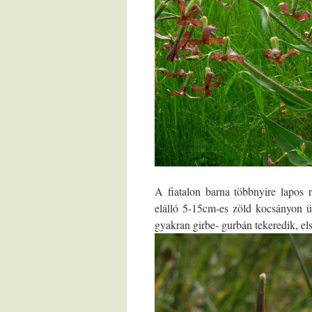
A fiatalon barna többnyire lapos 
elálló 5-15cm-es zöld kocsányon ü
gyakran girbe- gurbán tekeredik, els