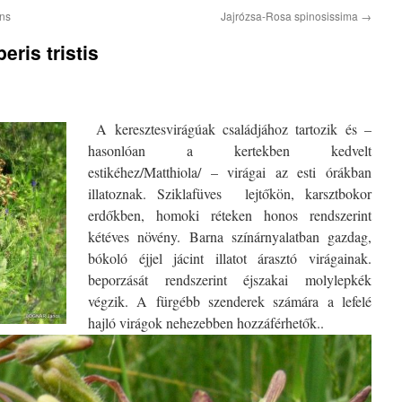
ens
Jajrózsa-Rosa spinosissima
→
ris tristis
A keresztesvirágúak családjához tartozik és –
hasonlóan a kertekben kedvelt
estikéhez/Matthiola/ – virágai az esti órákban
illatoznak. Sziklafüves
lejtőkön, karsztbokor
erdőkben, homoki réteken honos rendszerint
kétéves növény. Barna színárnyalatban gazdag,
bókoló éjjel jácint illatot árasztó virágainak.
beporzását rendszerint éjszakai molylepkék
végzik. A fürgébb szenderek számára a lefelé
hajló virágok nehezebben hozzáférhetők..