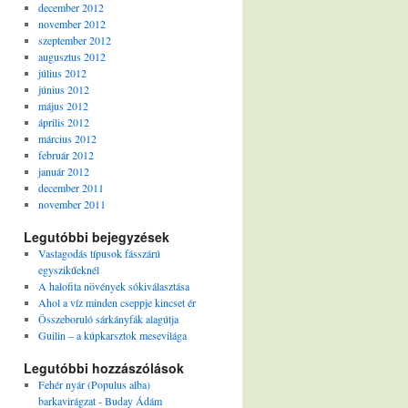
december 2012
november 2012
szeptember 2012
augusztus 2012
július 2012
június 2012
május 2012
április 2012
március 2012
február 2012
január 2012
december 2011
november 2011
Legutóbbi bejegyzések
Vastagodás típusok fásszárú
egyszikűeknél
A halofita növények sókiválasztása
Ahol a víz minden cseppje kincset ér
Összeboruló sárkányfák alagútja
Guilin – a kúpkarsztok mesevilága
Legutóbbi hozzászólások
Fehér nyár (Populus alba)
barkavirágzat - Buday Ádám