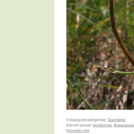
A bejegyzés kategóriája:
Taxontárlat
Kiemelt szavak:
becőtermés
,
Brassicacea
Közvetlen link
.