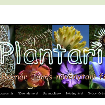
fogalomtár
Növényismeret
Barangolások
Növénytárlat
Gyógynövén