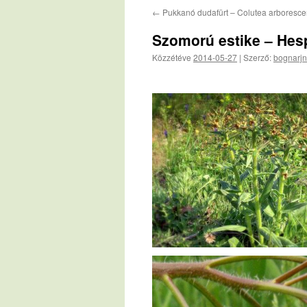
←
Pukkanó dudafürt – Colutea arboresc
Szomorú estike – Hespe
Közzétéve
2014-05-27
|
Szerző:
bognarjn