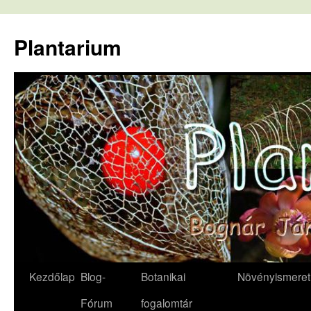
Kilépés
a
Plantarium
tartalomba
Kezdőlap
Blog-
Botanikai
Növényismeret
Fórum
fogalomtár