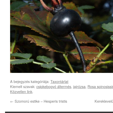
A bejegyzés kategóriája:
Taxontárlat
Kiemelt szavak:
csipkebogyó áltermés
,
jajrózsa
,
Rosa spinosiss
Közvetlen link
.
←
Szomorú estike – Hesperis tristis
Kereklevel