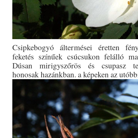
Csipkebogyó áltermései éretten fény
feketés színűek csúcsukon felálló ma
Dúsan mirigyszőrös és csupasz ter
honosak hazánkban. a képeken az utóbbit