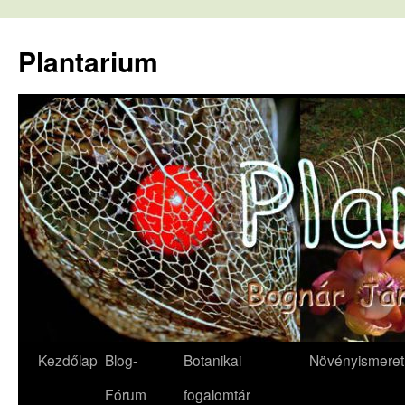
Kilépés
a
Plantarium
tartalomba
Kezdőlap
Blog-
Botanikai
Növényismeret
Fórum
fogalomtár