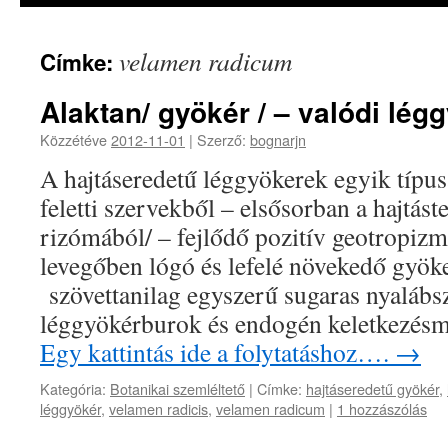
velamen radicum
Címke:
Alaktan/ gyökér / – valódi lég
Közzétéve
2012-11-01
|
Szerző:
bognarjn
A hajtáseredetű léggyökerek egyik típusa
feletti szervekből – elsősorban a hajtást
rizómából/ – fejlődő pozitív geotropizm
levegőben lógó és lefelé növekedő gyöke
szövettanilag egyszerű sugaras nyalábs
léggyökérburok és endogén keletkezés
Egy kattintás ide a folytatáshoz….
→
Kategória:
Botanikai szemléltető
|
Címke:
hajtáseredetű gyökér
,
léggyökér
,
velamen radicis
,
velamen radicum
|
1 hozzászólás