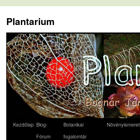
Kilépés
a
Plantarium
tartalomba
Kezdőlap
Blog-
Botanikai
Növényismeret
Fórum
fogalomtár