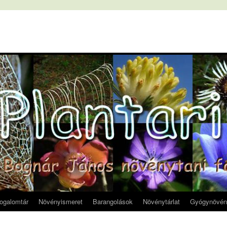
fogalomtár
Növényismeret
Barangolások
Növénytárlat
Gyógynövén