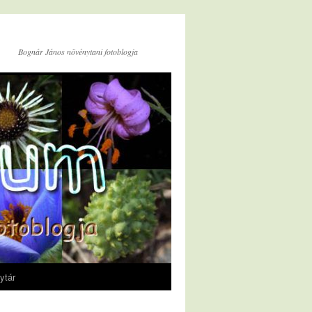
Bognár János növénytani fotoblogja
ytár