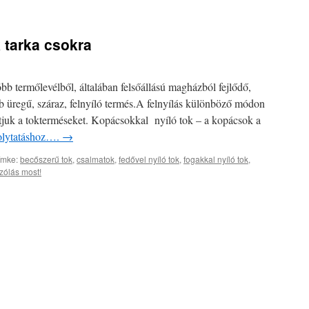
 tarka csokra
bb termőlevélből, általában felsőállású magházból fejlődő,
 üregű, száraz, felnyíló termés.A felnyílás különböző módon
ítjuk a tokterméseket. Kopácsokkal nyíló tok – a kopácsok a
folytatáshoz….
→
ímke:
becőszerű tok
,
csalmatok
,
fedővel nyíló tok
,
fogakkal nyíló tok
,
ólás most!