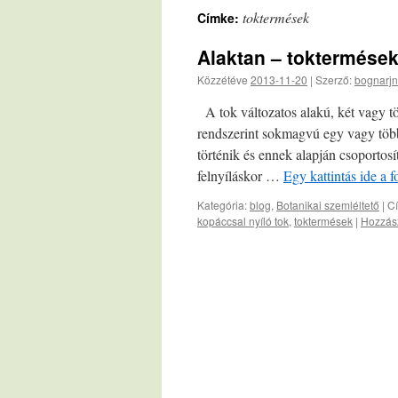
toktermések
Címke:
Alaktan – toktermések
Közzétéve
2013-11-20
|
Szerző:
bognarjn
A tok változatos alakú, két vagy tö
rendszerint sokmagvú egy vagy több
történik és ennek alapján csoportos
felnyíláskor …
Egy kattintás ide a 
Kategória:
blog
,
Botanikai szemléltető
|
C
kopáccsal nyíló tok
,
toktermések
|
Hozzász