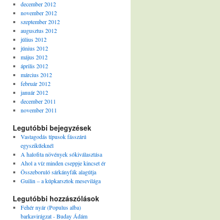
december 2012
november 2012
szeptember 2012
augusztus 2012
július 2012
június 2012
május 2012
április 2012
március 2012
február 2012
január 2012
december 2011
november 2011
Legutóbbi bejegyzések
Vastagodás típusok fásszárú
egyszikűeknél
A halofita növények sókiválasztása
Ahol a víz minden cseppje kincset ér
Összeboruló sárkányfák alagútja
Guilin – a kúpkarsztok mesevilága
Legutóbbi hozzászólások
Fehér nyár (Populus alba)
barkavirágzat - Buday Ádám