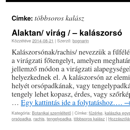
többsoros kalász
Címke:
Alaktan/ virág / – kalászorsó
Közzétéve
2014-08-21
|
Szerző:
bognarjn
Kalászorsónak/rachis/ nevezzük a fűfél
a virágzati főtengelyt, amelyen meghatár
jellemző módon a virágzati alapegysége
helyezkednek el. A kalászorsón az elemi
helyét orsópadkának, vagy tengelypad
tengely lehet kopasz, érdes, vagy szőrkép
…
Egy kattintás ide a folytatáshoz….
Kategória:
Botanikai szemléltető
|
Címke:
fűzérke
,
kalászka egy
orsópadka
,
rachis
,
tengelypadka
,
többsoros kalász
|
Hozzászólá