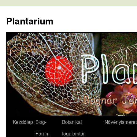
Kilépés
a
Plantarium
tartalomba
Kezdőlap
Blog-
Botanikai
Növényismeret
Fórum
fogalomtár