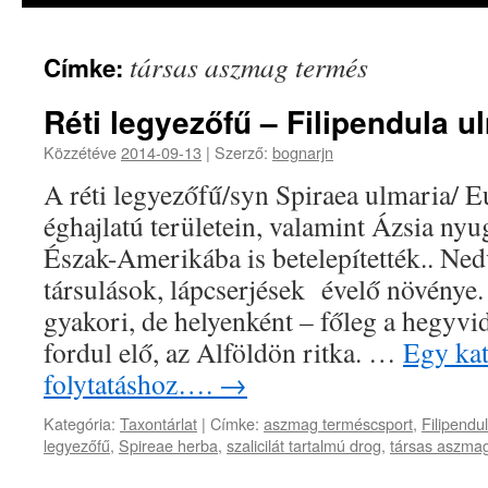
társas aszmag termés
Címke:
Réti legyezőfű – Filipendula u
Közzétéve
2014-09-13
|
Szerző:
bognarjn
A réti legyezőfű/syn Spiraea ulmaria/ 
éghajlatú területein, valamint Ázsia ny
Észak-Amerikába is betelepítették.. Ne
társulások, lápcserjések évelő növény
gyakori, de helyenként – főleg a hegyv
fordul elő, az Alföldön ritka. …
Egy kat
folytatáshoz….
→
Kategória:
Taxontárlat
|
Címke:
aszmag terméscsport
,
Filipendu
legyezőfű
,
Spireae herba
,
szalicilát tartalmú drog
,
társas aszma