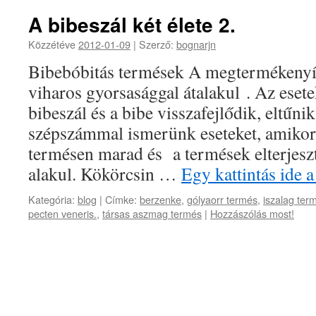
A bibeszál két élete 2.
Közzétéve
2012-01-09
|
Szerző:
bognarjn
Bibebóbitás termések A megtermékenyít
viharos gyorsasággal átalakul . Az eset
bibeszál és a bibe visszafejlődik, eltűn
szépszámmal ismerünk eseteket, amikor 
termésen marad és a termések elterjeszt
alakul. Kökörcsin …
Egy kattintás ide 
Kategória:
blog
|
Címke:
berzenke
,
gólyaorr termés
,
iszalag ter
pecten veneris.
,
társas aszmag termés
|
Hozzászólás most!