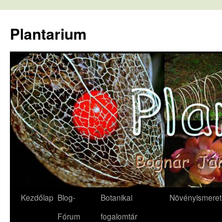
Kilépés
a
Plantarium
tartalomba
Kezdőlap
Blog-
Botanikai
Növényismeret
Fórum
fogalomtár