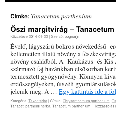
Tanacetum parthenium
Címke:
Őszi margitvirág – Tanacetum
Közzétéve
2014-09-22
|
Szerző:
bognarjn
Évelő, lágyszárú bokros növekedésű er
kellemetlen illatú növény a fészkesvirá
növény családból. A Kaukázus és Kis Á
származó faj hazánkban elsősorban kerti
termesztett gyógynövény. Könnyen kiva
erdőszegélyeken, útszéli gyomtársulás
jelenik meg. A …
Egy kattintás ide a f
Kategória:
Taxontárlat
|
Címke:
Chrysanthemum parthenium
,
Ős
Tanaceti parthenii herba
,
Tanacetum parthenium
|
Hozzászólás 