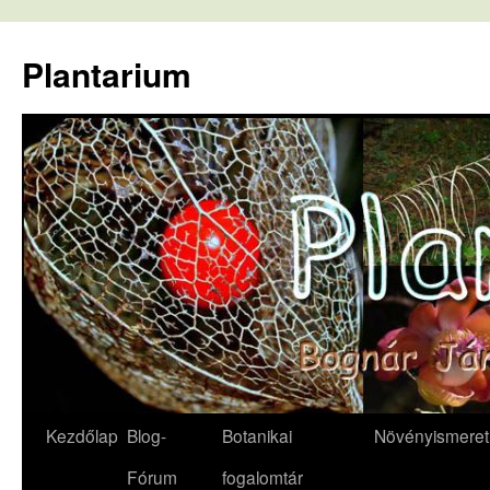
Kilépés
a
Plantarium
tartalomba
Kezdőlap
Blog-
Botanikai
Növényismeret
Fórum
fogalomtár