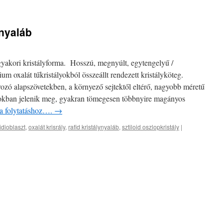
ynyaláb
yakori kristályforma. Hosszú, megnyúlt, egytengelyű /
m oxalát tűkristályokból összeállt rendezett kristályköteg.
rozó alapszövetekben, a környező sejtektől eltérő, nagyobb méretű
sztokban jelenik meg, gyakran tömegesen többnyire magányos
 a folytatáshoz….
→
idioblaszt
,
oxalát krisrály
,
rafid kristálynyaláb
,
sztiloid oszlopkristály
|