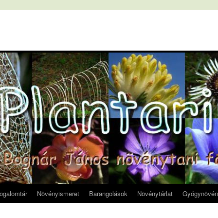
fogalomtár
Növényismeret
Barangolások
Növénytárlat
Gyógynövén