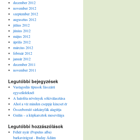
december 2012
november 2012
szeptember 2012
augusztus 2012
július 2012
június 2012
május 2012
április 2012
március 2012
február 2012
január 2012
december 2011
november 2011
Legutóbbi bejegyzések
Vastagodás típusok fásszárú
egyszikűeknél
A halofita növények sókiválasztása
Ahol a víz minden cseppje kincset ér
Összeboruló sárkányfák alagútja
Guilin – a kúpkarsztok mesevilága
Legutóbbi hozzászólások
Fehér nyár (Populus alba)
barkavirágzat - Buday Ádám