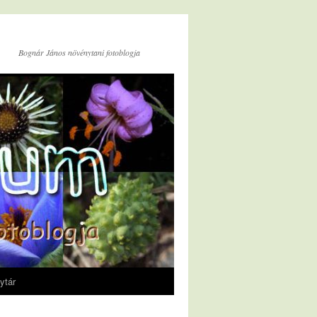
Bognár János növénytani fotoblogja
ytár