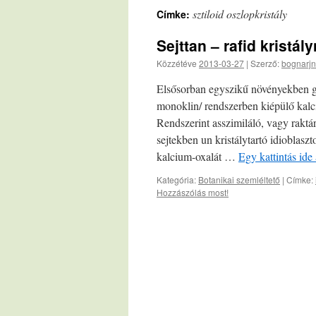
sztiloid oszlopkristály
Címke:
Sejttan – rafid kristál
Közzétéve
2013-03-27
|
Szerző:
bognarjn
Elsősorban egyszikű növényekben g
monoklin/ rendszerben kiépülő kalciu
Rendszerint asszimiláló, vagy raktá
sejtekben un kristálytartó idiobla
kalcium-oxalát …
Egy kattintás ide
Kategória:
Botanikai szemléltető
|
Címke:
Hozzászólás most!