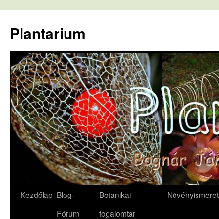
Kilépés
a
Plantarium
tartalomba
Kezdőlap
Blog-
Botanikai
Növényismeret
Fórum
fogalomtár