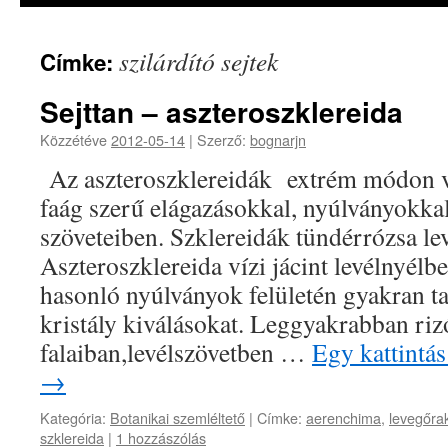
szilárdító sejtek
Címke:
Sejttan – aszteroszklereida
Közzétéve
2012-05-14
|
Szerző:
bognarjn
Az aszteroszklereidák extrém módon va
faág szerű elágazásokkal, nyúlványokka
szöveteiben. Szklereidák tündérrózsa l
Aszteroszklereida vízi jácint levélnyélb
hasonló nyúlványok felületén gyakran ta
kristály kiválásokat. Leggyakrabban ri
falaiban,levélszövetben …
Egy kattintás
→
Kategória:
Botanikai szemléltető
|
Címke:
aerenchima
,
levegőra
szklereida
|
1 hozzászólás