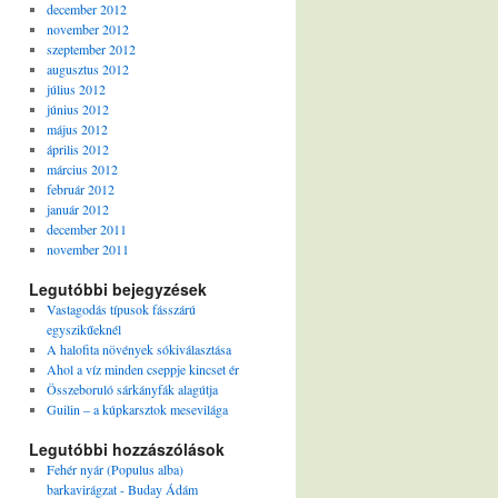
december 2012
november 2012
szeptember 2012
augusztus 2012
július 2012
június 2012
május 2012
április 2012
március 2012
február 2012
január 2012
december 2011
november 2011
Legutóbbi bejegyzések
Vastagodás típusok fásszárú
egyszikűeknél
A halofita növények sókiválasztása
Ahol a víz minden cseppje kincset ér
Összeboruló sárkányfák alagútja
Guilin – a kúpkarsztok mesevilága
Legutóbbi hozzászólások
Fehér nyár (Populus alba)
barkavirágzat - Buday Ádám