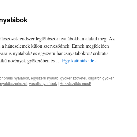
 nyalábok
llítószövet-rendszer legtöbbször nyalábokban alakul meg. Az
s a háncselemek külön szerveződnek. Ennek megfelelően
asalis nyalábok/ és egyszerű háncsnyalábokról/ cribralis
szikű növények gyökerében és …
Egy kattintás ide a
cribralis nyalábok
,
egyszerű nyaláb
,
gyökér szövetei
,
oligarch gyökér
,
 nyalábszerkezet
,
vasalis nyalábok
|
Hozzászólás most!