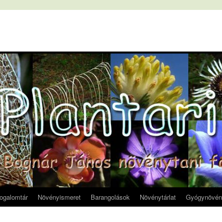
fogalomtár
Növényismeret
Barangolások
Növénytárlat
Gyógynövén