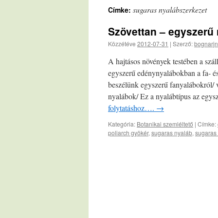
sugaras nyalábszerkezet
Címke:
Szövettan – egyszerű
Közzétéve
2012-07-31
|
Szerző:
bognarjn
A hajtásos növények testében a szá
egyszerű edénynyalábokban a fa- é
beszélünk egyszerű fanyalábokról/ v
nyalábok/ Ez a nyalábtípus az egy
folytatáshoz….
→
Kategória:
Botanikai szemléltető
|
Címke:
poliarch gyökér
,
sugaras nyaláb
,
sugaras