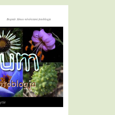
Bognár János növénytani fotoblogja
ytár