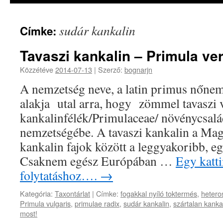
sudár kankalin
Címke:
Tavaszi kankalin – Primula ver
Közzétéve
2014-07-13
|
Szerző:
bognarjn
A nemzetség neve, a latin primus nőnem
alakja utal arra, hogy zömmel tavaszi 
kankalinfélék/Primulaceae/ növénycsal
nemzetségébe. A tavaszi kankalin a M
kankalin fajok között a leggyakoribb, eg
Csaknem egész Európában …
Egy katti
folytatáshoz….
→
Kategória:
Taxontárlat
|
Címke:
fogakkal nyíló toktermés
,
heteros
Primula vulgaris
,
primulae radix
,
sudár kankalin
,
szártalan kanka
most!