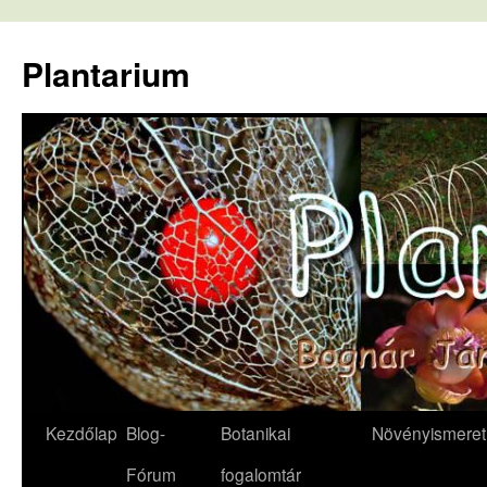
Kilépés
a
Plantarium
tartalomba
Kezdőlap
Blog-
Botanikai
Növényismeret
Fórum
fogalomtár