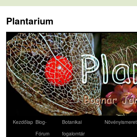
Kilépés
a
Plantarium
tartalomba
Kezdőlap
Blog-
Botanikai
Növényismeret
Fórum
fogalomtár