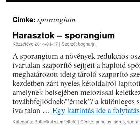
sporangium
Címke:
Harasztok – sporangium
Közzétéve
2014-04-17
|
Szerző:
bognarjn
A sporangium a növények redukciós osz
ivartalan szaporító sejtjeit a haploid sp
meghatározott ideig tároló szaporító sz
kezdetben zárt nyeles kétoldalról lapíto
amelynek belsejében meiozissal keletke
továbbfejlődnek/”érnek”/ a különleges se
ivartalan …
Egy kattintás ide a folyta
Kategória:
Botanikai szemléltető
|
Címke:
annulus
,
sorus
,
spora