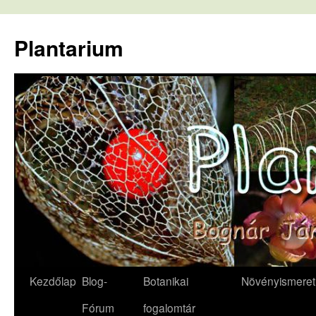
Kilépés
a
Plantarium
tartalomba
Kezdőlap
Blog-
Botanikai
Növényismeret
Fórum
fogalomtár