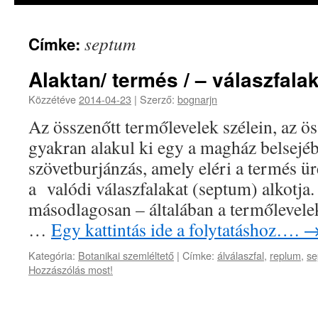
septum
Címke:
Alaktan/ termés / – válaszfala
Közzétéve
2014-04-23
|
Szerző:
bognarjn
Az összenőtt termőlevelek szélein, az ö
gyakran alakul ki egy a magház belsejé
szövetburjánzás, amely eléri a termés ü
a valódi válaszfalakat (septum) alkotja
másodlagosan – általában a termőlevelek
…
Egy kattintás ide a folytatáshoz….
Kategória:
Botanikai szemléltető
|
Címke:
álválaszfal
,
replum
,
se
Hozzászólás most!