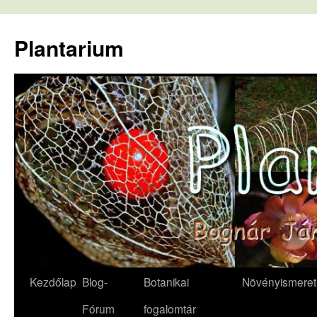
Kilépés
a
Plantarium
tartalomba
Kezdőlap
Blog-
Botanikai
Növényismeret
Fórum
fogalomtár