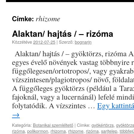
rhizome
Címke:
Alaktan/ hajtás / – rizóma
Közzétéve
2012-07-25
|
Szerző:
bognarjn
Alaktan/ hajtás / – gyöktörzs, rizóma 
egyes évelő növények vastag többnyire 
függőlegesen/ortotropos/, vagy gyakra
vízszintesen/plagiotropos/ növő, földala
A függőleges gyöktörzs (például a Tar
fajoknál, vagy a lucernánál) lefelé min
folytatódik. A vízszintes …
Egy kattint
→
Kategória:
Botanikai szemléltető
|
Címke:
gyökértörzs
,
gyöktörz
rizóma
,
polikormon
,
rhizoma
,
rhizome
,
rizóma
,
sarjtelep
,
többfej