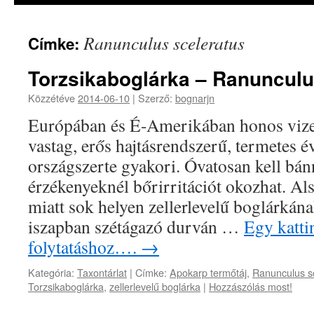
Ranunculus sceleratus
Címke:
Torzsikaboglárka – Ranunculu
Közzétéve
2014-06-10
|
Szerző:
bognarjn
Európában és É-Amerikában honos vize
vastag, erős hajtásrendszerű, termetes 
országszerte gyakori. Óvatosan kell bánn
érzékenyeknél bőrirritációt okozhat. Als
miatt sok helyen zellerlevelű boglárkána
iszapban szétágazó durván …
Egy kattin
folytatáshoz….
→
Kategória:
Taxontárlat
|
Címke:
Apokarp termőtáj
,
Ranunculus s
Torzsikaboglárka
,
zellerlevelű boglárka
|
Hozzászólás most!