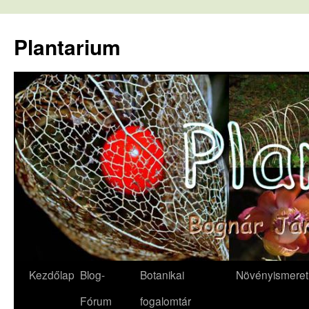
Kilépés
a
Plantarium
tartalomba
Kezdőlap
Blog-
Botanikai
Növényismeret
Fórum
fogalomtár