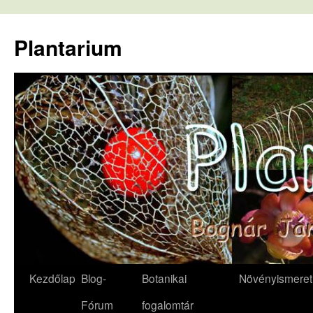
Kilépés
a
Plantarium
tartalomba
Kezdőlap
Blog-
Botanikai
Növényismeret
Fórum
fogalomtár