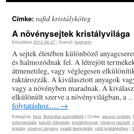
rafid kristályköteg
Címke:
A növénysejtek kristályvilága
Közzétéve
2012-06-27
|
Szerző:
bognarjn
A sejtek életében különböző anyagcser
és halmozódnak fel. A létrejött termékek
átmenetileg, vagy véglegesen elkülönítik
raktározzák. A kiválasztott anyagok vag
vagy a növényben maradnak. A kiválasz
elkülönült szerve a növényvilágban, a
folytatáshoz….
→
Kategória:
blog
,
Botanikai szemléltető
|
Címke:
aleuron kristály
,
szferokristály
,
karotin tűkristály
,
kristályhomok
,
növényi cisztolit
,
n
kristály
,
növényi zárvány
,
oxalát ikerkristály
,
rafid kristályköteg
|
3