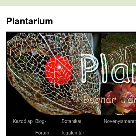
Kilépés
a
Plantarium
tartalomba
Kezdőlap
Blog-
Botanikai
Növényismeret
Fórum
fogalomtár