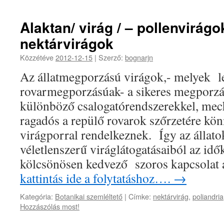
Alaktan/ virág / – pollenvirágo
nektárvirágok
Közzétéve
2012-12-15
|
Szerző:
bognarjn
Az állatmegporzású virágok,- melyek 
rovarmegporzásúak- a sikeres megporzá
különböző csalogatórendszerekkel, me
ragadós a repülő rovarok szőrzetére kö
virágporral rendelkeznek. Így az állato
véletlenszerű viráglátogatásaiból az idő
kölcsönösen kedvező szoros kapcsolat
kattintás ide a folytatáshoz….
→
Kategória:
Botanikai szemléltető
|
Címke:
nektárvirág
,
poliandria
Hozzászólás most!