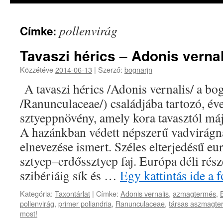
pollenvirág
Címke:
Tavaszi hérics – Adonis vernal
Közzétéve
2014-06-13
|
Szerző:
bognarjn
A tavaszi hérics /Adonis vernalis/ a bo
/Ranunculaceae/) családjába tartozó, év
sztyeppnövény, amely kora tavasztól máj
A hazánkban védett népszerű vadvirágn
elnevezése ismert. Széles elterjedésű eur
sztyep–erdőssztyep faj. Európa déli rés
szibériáig sík és …
Egy kattintás ide a
Kategória:
Taxontárlat
|
Címke:
Adonis vernalis
,
azmagtermés
,
pollenvirág
,
primer poliandria
,
Ranunculaceae
,
társas aszmagte
most!