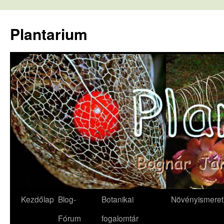
Kilépés
a
Plantarium
tartalomba
Kezdőlap
Blog-
Botanikai
Növényismeret
Fórum
fogalomtár