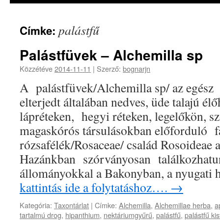
palástfű
Címke:
Palástfüvek – Alchemilla sp
Közzétéve
2014-11-11
|
Szerző:
bognarjn
A palástfüvek/Alchemilla sp/ az egész 
elterjedt általában nedves, üde talajú é
lápréteken, hegyi réteken, legelőkön, 
magaskórós társulásokban előforduló f
rózsafélék/Rosaceae/ család Rosoideae a
Hazánkban szórványosan találkozhatun
állományokkal a Bakonyban, a nyugati
kattintás ide a folytatáshoz….
→
Kategória:
Taxontárlat
|
Címke:
Alchemilla
,
Alchemillae herba
,
a
tartalmú drog
,
hipanthium
,
nektáriumgyűrű
,
palástfű
,
palástfű kis