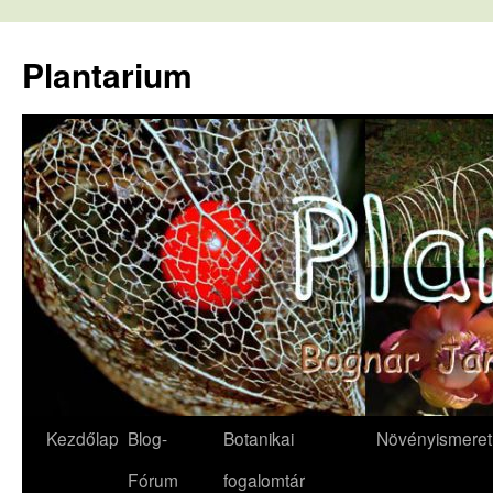
Kilépés
a
Plantarium
tartalomba
Kezdőlap
Blog-
Botanikai
Növényismeret
Fórum
fogalomtár