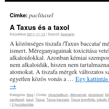
paclitaxel
Címke:
A Taxus és a taxol
Közzétéve
2011-11-13
|
Szerző:
bognarjn
A közönséges tiszafa /Taxus baccata/ mé
ismert. Méreganyagainak toxicitása vete
alkaloidokkal. Azonban kémiai szempon
nem alkaloidák, hiszen nem tartalmazn
atomokat. A tiszafa mérgek változatos s
egyetlen közös vonás a …
Egy kattintás
→
Kategória:
blog
|
Címke:
citosztatikum
,
diterpének
,
docetaxel
,
fé
paclitaxel
,
taxol
,
Taxus
,
Taxus baccata
,
Taxus brevifolia. tubulin 
|
2 hozzászólás