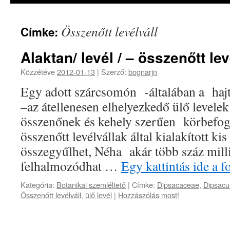
Összenőtt levélváll
Címke:
Alaktan/ levél / – összenőtt lev
Közzétéve
2012-01-13
|
Szerző:
bognarjn
Egy adott szárcsomón -általában a hajt
–az átellenesen elhelyezkedő ülő levelek
összenőnek és kehely szerűen körbefogj
összenőtt levélvállak által kialakított k
összegyűlhet, Néha akár több száz milli
felhalmozódhat …
Egy kattintás ide a 
Kategória:
Botanikai szemléltető
|
Címke:
Dipsacaceae
,
Dipsacus
Összenőtt levélváll
,
ülő levél
|
Hozzászólás most!