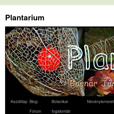
Kilépés
a
Plantarium
tartalomba
Kezdőlap
Blog-
Botanikai
Növényismeret
Fórum
fogalomtár