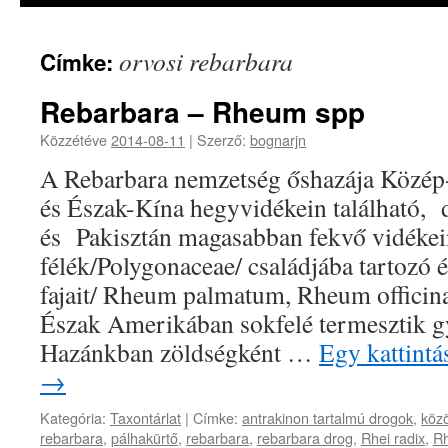
orvosi rebarbara
Címke:
Rebarbara – Rheum spp
Közzétéve
2014-08-11
|
Szerző:
bognarjn
A Rebarbara nemzetség őshazája Közép-
és Észak-Kína hegyvidékein található,
és Pakisztán magasabban fekvő vidékein
félék/Polygonaceae/ családjába tartozó 
fajait/ Rheum palmatum, Rheum officina
Észak Amerikában sokfelé termesztik 
Hazánkban zöldségként …
Egy kattintá
→
Kategória:
Taxontárlat
|
Címke:
antrakinon tartalmú drogok
,
köz
rebarbara
,
pálhakürtő
,
rebarbara
,
rebarbara drog
,
Rhei radix
,
R