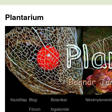
Kilépés
a
Plantarium
tartalomba
Kezdőlap
Blog-
Botanikai
Növényismeret
Fórum
fogalomtár