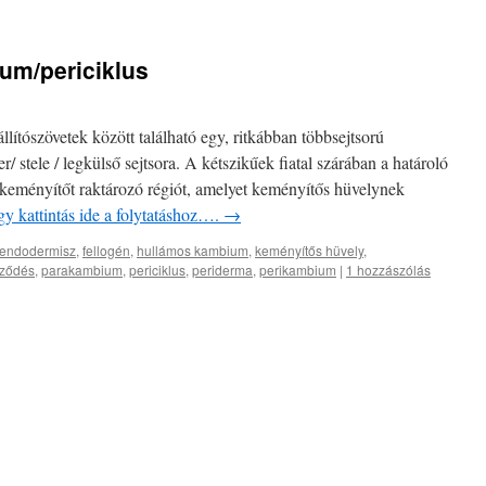
um/periciklus
llítószövetek között található egy, ritkábban többsejtsorú
stele / legkülső sejtsora. A kétszikűek fiatal szárában a határoló
 keményítőt raktározó régiót, amelyet keményítős hüvelynek
y kattintás ide a folytatáshoz….
→
endodermisz
,
fellogén
,
hullámos kambium
,
keményítős hüvely
,
pződés
,
parakambium
,
periciklus
,
periderma
,
perikambium
|
1 hozzászólás