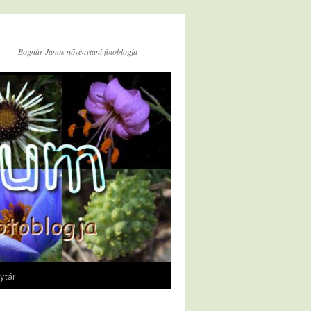
Bognár János növénytani fotoblogja
ytár