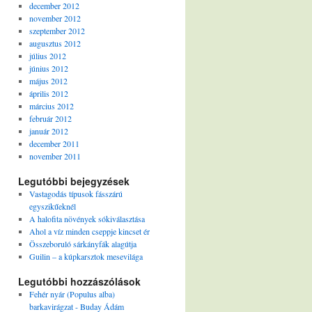
december 2012
november 2012
szeptember 2012
augusztus 2012
július 2012
június 2012
május 2012
április 2012
március 2012
február 2012
január 2012
december 2011
november 2011
Legutóbbi bejegyzések
Vastagodás típusok fásszárú
egyszikűeknél
A halofita növények sókiválasztása
Ahol a víz minden cseppje kincset ér
Összeboruló sárkányfák alagútja
Guilin – a kúpkarsztok mesevilága
Legutóbbi hozzászólások
Fehér nyár (Populus alba)
barkavirágzat - Buday Ádám