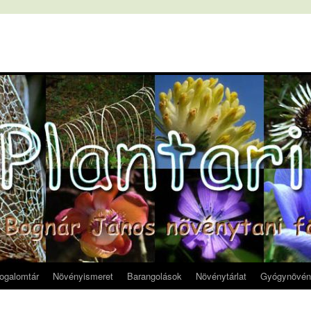
fogalomtár
Növényismeret
Barangolások
Növénytárlat
Gyógynövén