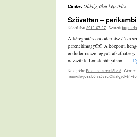
Oldalgyökér képződés
Címke:
Szövettan – perikambi
Közzétéve
2012-07-27
|
Szerző:
bognarjn
A kéreghatár/ endodermisz / és a szá
parenchimagyűrű. A központi henger/ 
endodermisszel együtt alkothat egy
nevezünk. Ennek hiányában a …
Eg
Kategória:
Botanikai szemléltető
|
Címke:
másodlagosa bőrszövet
,
Oldalgyökér ké