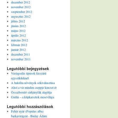
december 2012
november 2012
szeptember 2012
augusztus 2012
július 2012
június 2012
május 2012
április 2012
március 2012
február 2012
január 2012
december 2011
november 2011
Legutóbbi bejegyzések
Vastagodás típusok fásszárú
egyszikűeknél
A halofita növények sókiválasztása
Ahol a víz minden cseppje kincset ér
Összeboruló sárkányfák alagútja
Guilin – a kúpkarsztok mesevilága
Legutóbbi hozzászólások
Fehér nyár (Populus alba)
barkavirágzat - Buday Ádám