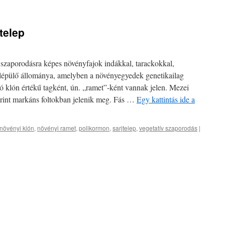
jtelep
 szaporodásra képes növényfajok indákkal, tarackokkal,
felépülő állománya, amelyben a növényegyedek genetikailag
klón értékű tagként, ún. „ramet”-ként vannak jelen. Mezei
rint markáns foltokban jelenik meg. Fás …
Egy kattintás ide a
növényi klón
,
növényi ramet
,
polikormon
,
sarjtelep
,
vegetatív szaporodás
|