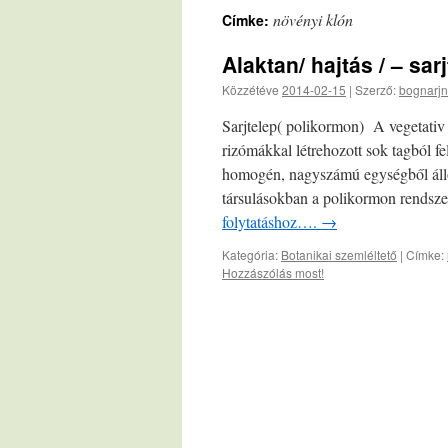
növényi klón
Címke:
Alaktan/ hajtás / – sar
Közzétéve
2014-02-15
|
Szerző:
bognarjn
Sarjtelep( polikormon) A vegetativ
rizómákkal létrehozott sok tagból 
homogén, nagyszámú egységből álló 
társulásokban a polikormon rendsze
folytatáshoz….
→
Kategória:
Botanikai szemléltető
|
Címke:
Hozzászólás most!