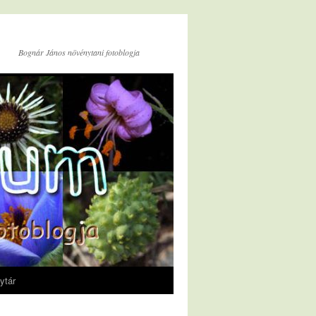
Bognár János növénytani fotoblogja
ytár