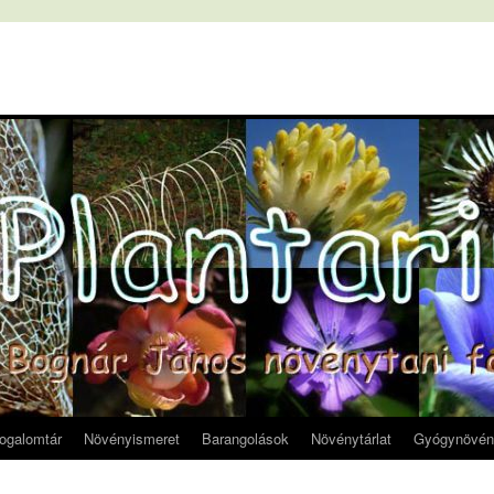
fogalomtár
Növényismeret
Barangolások
Növénytárlat
Gyógynövén