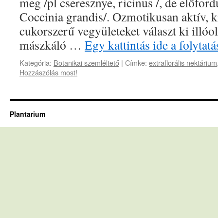
meg /pl cseresznye, ricinus /, de előford
Coccinia grandis/. Ozmotikusan aktív, 
cukorszerű vegyületeket választ ki illóol
mászkáló …
Egy kattintás ide a folyta
Kategória:
Botanikai szemléltető
|
Címke:
extraflorális nektárium
Hozzászólás most!
Plantarium