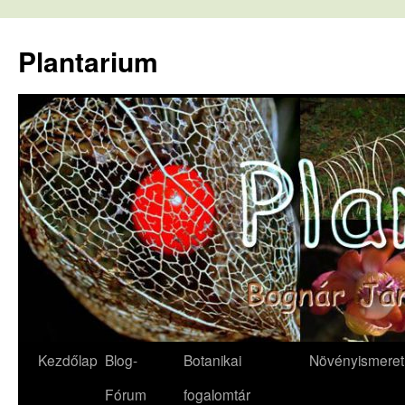
Kilépés
a
Plantarium
tartalomba
Kezdőlap
Blog-
Botanikai
Növényismeret
Fórum
fogalomtár