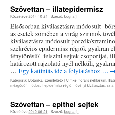
Szövettan – illatepidermisz
Közzétéve
2014-10-24
|
Szerző:
bognarjn
Elsősorban kiválasztásra módosult bőrsz
az esetek zömében a virág szirmok tövé
kiválasztásra módosult porzók/sztamino
szekréciós epidermisz régiók gyakran e
fénytörésű/ felszíni sejtek csoportjai, il
határozott rajzolatú nyél nélküli, gyak
…
Egy kattintás ide a folytatáshoz….
Kategória:
Botanikai szemléltető
|
Címke:
florális nektárium
,
illa
mézgödör
,
módosult epidermisz régió
,
növényi kiválasztás
,
szta
Szövettan – epithel sejtek
Közzétéve
2012-06-21
|
Szerző:
bognarjn