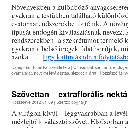
Növényekben a különböző anyagcserete
gyakran a testükben található különböz
csatornarendszerekbe történik. A növény
típusát endogén kiválasztásnak nevezzü
rendszerekben a szekrétumot termelő ki
gyakran a belső üregek falát borítják, m
azokat. …
Egy kattintás ide a folytatá
Kategória:
Botanikai szemléltető
|
Címke:
balzsamtartó
,
endogén
gyantajárat
,
növényi kiválasztás
,
skizogén járat
|
Hozzászólás mo
Szövettan – extraflorális nekt
Közzétéve
2012-01-09
|
Szerző:
bognarjn
A virágon kívül – leggyakrabban a lev
mézfejtő kiválasztó szövet. Elsősorban a