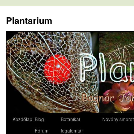
Kilépés
a
Plantarium
tartalomba
Kezdőlap
Blog-
Botanikai
Növényismeret
Fórum
fogalomtár