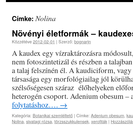
Nolina
Címke:
Növényi életformák – kaudexe
Közzétéve
2012-02-01
|
Szerző:
bognarjn
A kaudex egy vízraktározásra módosult,
nem fotoszintetizál és részben a talajba
a talaj felszínén él. A kaudiciform, va
társasága egy morfológiailag jól körülh
szélsőségesen száraz élőhelyeken előfo
heterogén csoport. Adenium obesum –
folytatáshoz….
→
Kategória:
Botanikai szemléltető
|
Címke:
Adenium obesum
,
kau
Nolina
,
sivatagi rózsa
,
törzsszukkulensek
,
xerofiták
|
Hozzászólá