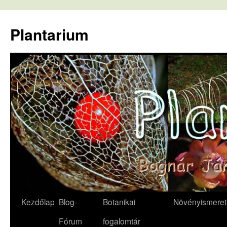
Kilépés
a
Plantarium
tartalomba
Kezdőlap
Blog-
Botanikai
Növényismeret
Fórum
fogalomtár