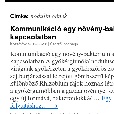
nodulin gének
Címke:
Kommunikáció egy növény-ba
kapcsolatban
Közzétéve
2012-06-26
|
Szerző:
bognarjn
Kommunikáció egy növény-baktérium s
kapcsolatban A gyökérgümők/ nodulusok
virágúak gyökérzetén a gyökérszőrös zó
sejtburjánzással létrejött gömbszerű k
különböző Rhizobium fajok hoznak létr
a gyökérgümőkben a gazdanövénnyel sz
egy új formává, bakteroidokká/ …
Egy k
folytatáshoz….
→