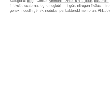
Kategória:
blog
|
Címke:
Ammóniaszintézis a sejtben
,
bakteroid
infekciós csatorna
,
leghemoglobin
,
nif gén
,
nitrogén fixálás
,
nitr
gének
,
nodulin gének
,
nodulus
,
peribakteroid membrán
,
Rhizob