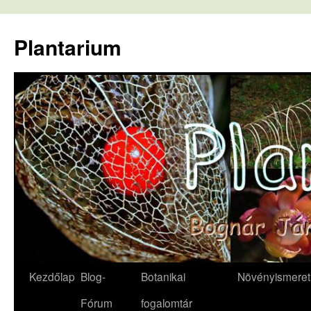
Kilépés
a
Plantarium
tartalomba
Kezdőlap
Blog-
Botanikai
Növényismeret
Fórum
fogalomtár