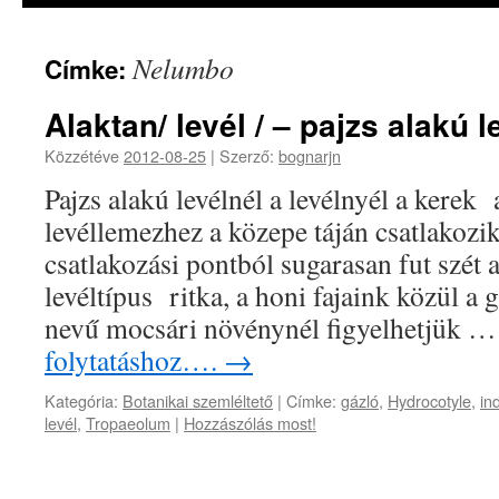
Nelumbo
Címke:
Alaktan/ levél / – pajzs alakú l
Közzétéve
2012-08-25
|
Szerző:
bognarjn
Pajzs alakú levélnél a levélnyél a kerek a
levéllemezhez a közepe táján csatlakozik
csatlakozási pontból sugarasan fut szét a
levéltípus ritka, a honi fajaink közül a
nevű mocsári növénynél figyelhetjük 
folytatáshoz….
→
Kategória:
Botanikai szemléltető
|
Címke:
gázló
,
Hydrocotyle
,
in
levél
,
Tropaeolum
|
Hozzászólás most!