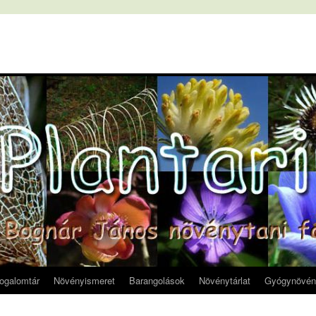
fogalomtár
Növényismeret
Barangolások
Növénytárlat
Gyógynövén