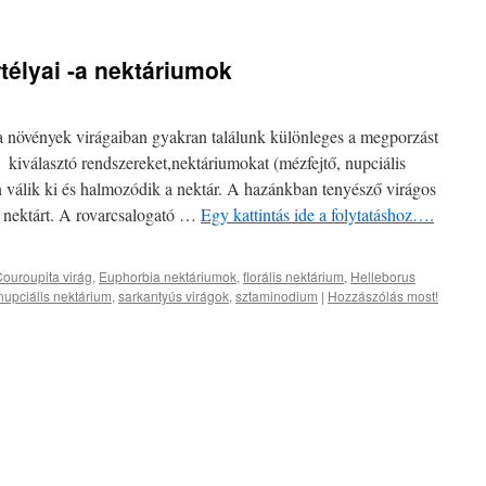
télyai -a nektáriumok
a növények virágaiban gyakran találunk különleges a megporzást
 kiválasztó rendszereket,nektáriumokat (mézfejtő, nupciális
 válik ki és halmozódik a nektár. A hazánkban tenyésző virágos
 nektárt. A rovarcsalogató …
Egy kattintás ide a folytatáshoz….
ouroupita virág
,
Euphorbia nektáriumok
,
florális nektárium
,
Helleborus
nupciális nektárium
,
sarkantyús virágok
,
sztaminodium
|
Hozzászólás most!