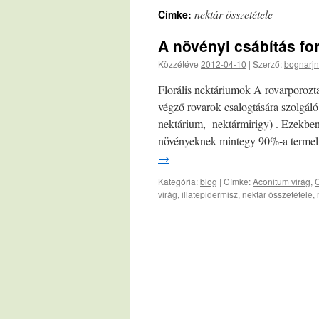
nektár összetétele
Címke:
A növényi csábítás for
Közzétéve
2012-04-10
|
Szerző:
bognarjn
Florális nektáriumok A rovarporozt
végző rovarok csalogtására szolgáló
nektárium, nektármirigy) . Ezekben
növényeknek mintegy 90%-a termel
→
Kategória:
blog
|
Címke:
Aconitum virág
,
C
virág
,
illatepidermisz
,
nektár összetétele
,