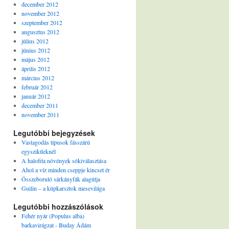
december 2012
november 2012
szeptember 2012
augusztus 2012
július 2012
június 2012
május 2012
április 2012
március 2012
február 2012
január 2012
december 2011
november 2011
Legutóbbi bejegyzések
Vastagodás típusok fásszárú
egyszikűeknél
A halofita növények sókiválasztása
Ahol a víz minden cseppje kincset ér
Összeboruló sárkányfák alagútja
Guilin – a kúpkarsztok mesevilága
Legutóbbi hozzászólások
Fehér nyár (Populus alba)
barkavirágzat - Buday Ádám