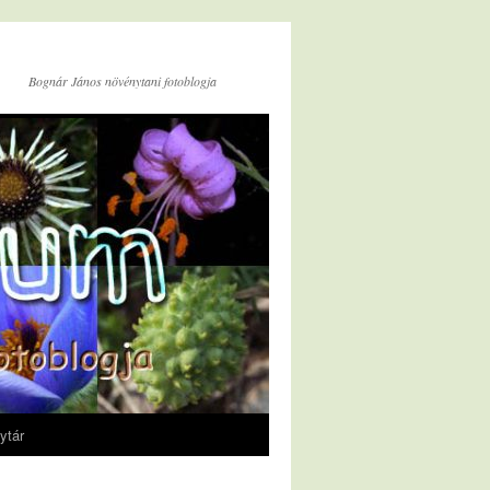
Bognár János növénytani fotoblogja
ytár