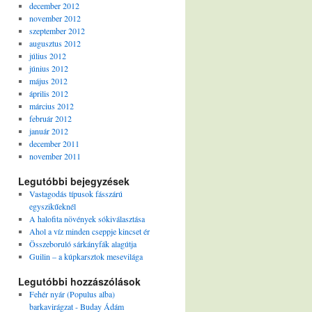
december 2012
november 2012
szeptember 2012
augusztus 2012
július 2012
június 2012
május 2012
április 2012
március 2012
február 2012
január 2012
december 2011
november 2011
Legutóbbi bejegyzések
Vastagodás típusok fásszárú
egyszikűeknél
A halofita növények sókiválasztása
Ahol a víz minden cseppje kincset ér
Összeboruló sárkányfák alagútja
Guilin – a kúpkarsztok mesevilága
Legutóbbi hozzászólások
Fehér nyár (Populus alba)
barkavirágzat - Buday Ádám