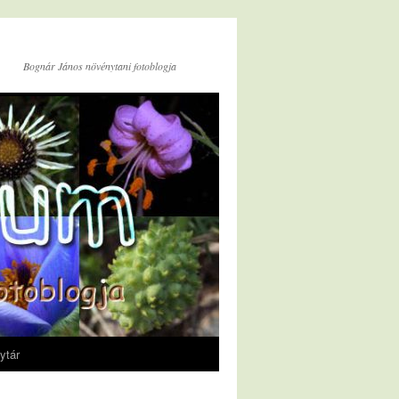
Bognár János növénytani fotoblogja
ytár