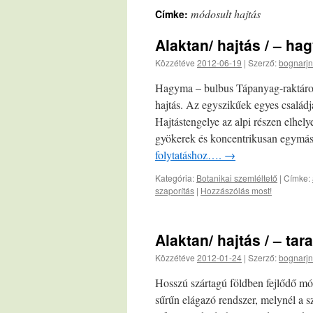
módosult hajtás
Címke:
Alaktan/ hajtás / – h
Közzétéve
2012-06-19
|
Szerző:
bognarjn
Hagyma – bulbus Tápanyag-raktározás
hajtás. Az egyszikűek egyes családja
Hajtástengelye az alpi részen elhely
gyökerek és koncentrikusan egymás
folytatáshoz….
→
Kategória:
Botanikai szemléltető
|
Címke:
szaporítás
|
Hozzászólás most!
Alaktan/ hajtás / – tar
Közzétéve
2012-01-24
|
Szerző:
bognarjn
Hosszú szártagú földben fejlődő mód
sűrűn elágazó rendszer, melynél a sz