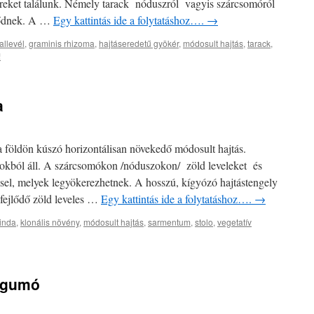
ereket találunk. Némely tarack nóduszról vagyis szárcsomóról
jlődnek. A …
Egy kattintás ide a folytatáshoz….
→
allevél
,
graminis rhizoma
,
hajtáseredetű gyökér
,
módosult hajtás
,
tarack
,
!
a
 a földön kúszó horizontálisan növekedő módosult hajtás.
gokból áll. A szárcsomókon /nóduszokon/ zöld leveleket és
isel, melyek legyökerezhetnek. A hosszú, kígyózó hajtástengely
 fejlődő zöld leveles …
Egy kattintás ide a folytatáshoz….
→
inda
,
klonális növény
,
módosult hajtás
,
sarmentum
,
stolo
,
vegetatív
rjgumó