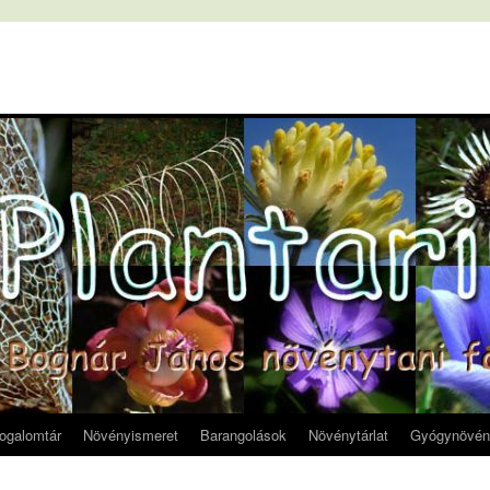
fogalomtár
Növényismeret
Barangolások
Növénytárlat
Gyógynövén