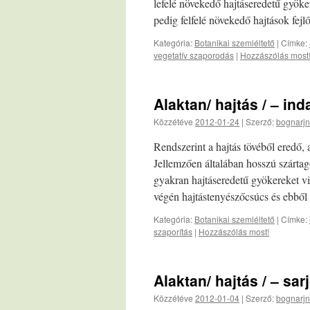
lefelé növekedő hajtáseredetű gyök
pedig felfelé növekedő hajtások fe
Kategória:
Botanikai szemléltető
|
Címke:
vegetatív szaporodás
|
Hozzászólás most
Alaktan/ hajtás / – ind
Közzétéve
2012-01-24
|
Szerző:
bognarjn
Rendszerint a hajtás tövéből eredő,
Jellemzően általában hosszú szárta
gyakran hajtáseredetű gyökereket v
végén hajtástenyészőcsúcs és ebből
Kategória:
Botanikai szemléltető
|
Címke:
szaporítás
|
Hozzászólás most!
Alaktan/ hajtás / – sa
Közzétéve
2012-01-04
|
Szerző:
bognarjn