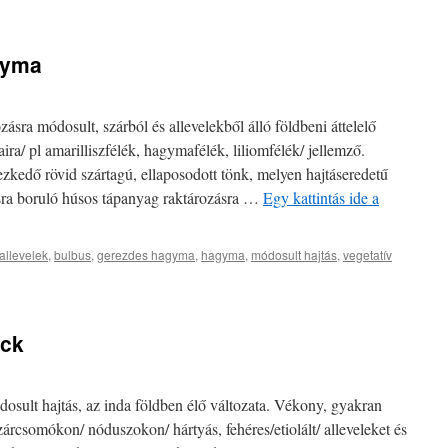
agyma
ra módosult, szárból és allevelekből álló földbeni áttelelő
ira/ pl amarilliszfélék, hagymafélék, liliomfélék/ jellemző.
ezkedő rövid szártagú, ellaposodott tönk, melyen hajtáseredetű
ra boruló húsos tápanyag raktározásra …
Egy kattintás ide a
allevelek
,
bulbus
,
gerezdes hagyma
,
hagyma
,
módosult hajtás
,
vegetatív
ack
osult hajtás, az inda földben élő változata. Vékony, gyakran
árcsomókon/ nóduszokon/ hártyás, fehéres/etiolált/ alleveleket és