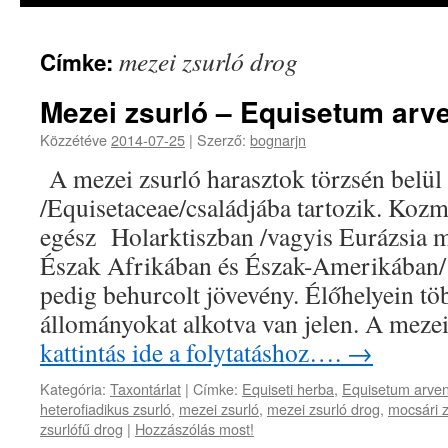
mezei zsurló drog
Címke:
Mezei zsurló – Equisetum arv
Közzétéve
2014-07-25
|
Szerző:
bognarjn
A mezei zsurló harasztok törzsén belül 
/Equisetaceae/családjába tartozik. Koz
egész Holarktiszban /vagyis Eurázsia mé
Észak Afrikában és Észak-Amerikában/ e
pedig behurcolt jövevény. Élőhelyein töb
állományokat alkotva van jelen. A meze
kattintás ide a folytatáshoz….
→
Kategória:
Taxontárlat
|
Címke:
Equiseti herba
,
Equisetum arve
heterofiadikus zsurló
,
mezei zsurló
,
mezei zsurló drog
,
mocsári z
zsurlófű drog
|
Hozzászólás most!