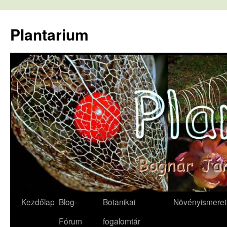
Kilépés
a
Plantarium
tartalomba
Kezdőlap
Blog-
Botanikai
Növényismeret
Fórum
fogalomtár