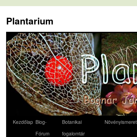
Kilépés
a
Plantarium
tartalomba
Kezdőlap
Blog-
Botanikai
Növényismeret
Fórum
fogalomtár