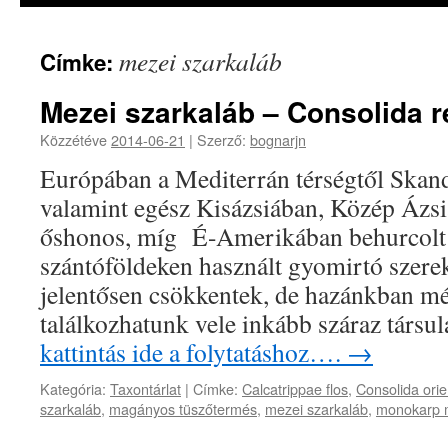
mezei szarkaláb
Címke:
Mezei szarkaláb – Consolida r
Közzétéve
2014-06-21
|
Szerző:
bognarjn
Európában a Mediterrán térségtől Skand
valamint egész Kisázsiában, Közép Ázsi
őshonos, míg É-Amerikában behurcolt t
szántóföldeken használt gyomirtó szere
jelentősen csökkentek, de hazánkban m
találkozhatunk vele inkább száraz társ
kattintás ide a folytatáshoz….
→
Kategória:
Taxontárlat
|
Címke:
Calcatrippae flos
,
Consolida orie
szarkaláb
,
magányos tüszőtermés
,
mezei szarkaláb
,
monokarp 